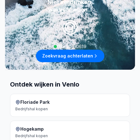
Niet verdrinken,
wel verdiepen...
085 222 0619
Zoekvraag achterlaten
Ontdek wijken in Venlo
Floriade Park
Bedrijfshal
kopen
Hogekamp
Bedrijfshal
kopen