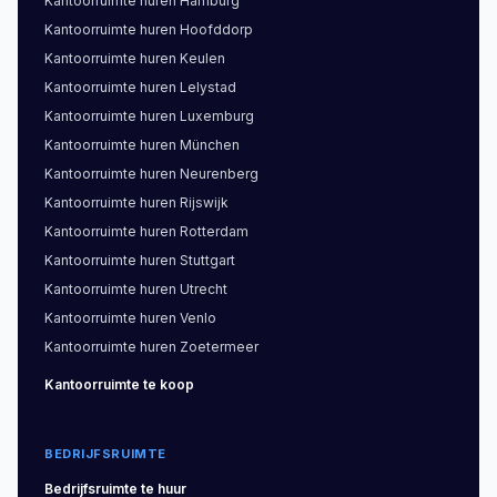
Kantoorruimte
huren
Hamburg
Kantoorruimte
huren
Hoofddorp
Kantoorruimte
huren
Keulen
Kantoorruimte
huren
Lelystad
Kantoorruimte
huren
Luxemburg
Kantoorruimte
huren
München
Kantoorruimte
huren
Neurenberg
Kantoorruimte
huren
Rijswijk
Kantoorruimte
huren
Rotterdam
Kantoorruimte
huren
Stuttgart
Kantoorruimte
huren
Utrecht
Kantoorruimte
huren
Venlo
Kantoorruimte
huren
Zoetermeer
Kantoorruimte
te koop
BEDRIJFSRUIMTE
Bedrijfsruimte
te huur