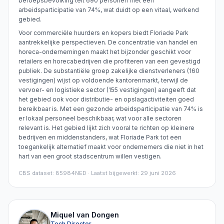
beroepsbevolking telt 690 personen met een
arbeidsparticipatie van 74%, wat duidt op een vitaal, werkend
gebied.
Voor commerciële huurders en kopers biedt Floriade Park
aantrekkelijke perspectieven. De concentratie van handel en
horeca-ondernemingen maakt het bijzonder geschikt voor
retailers en horecabedrijven die profiteren van een gevestigd
publiek. De substantiële groep zakelijke dienstverleners (160
vestigingen) wijst op voldoende kantorenmarkt, terwijl de
vervoer- en logistieke sector (155 vestigingen) aangeeft dat
het gebied ook voor distributie- en opslagactiviteiten goed
bereikbaar is. Met een gezonde arbeidsparticipatie van 74% is
er lokaal personeel beschikbaar, wat voor alle sectoren
relevant is. Het gebied lijkt zich vooral te richten op kleinere
bedrijven en middenstanders, wat Floriade Park tot een
toegankelijk alternatief maakt voor ondernemers die niet in het
hart van een groot stadscentrum willen vestigen.
CBS dataset
:
85984NED
· Laatst bijgewerkt: 29 juni 2026
Miquel van Dongen
Tech Director