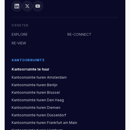
DIENSTEN
EXPLORE
RE-CONNECT
RE-VIEW
KANTOORRUIMTE
Kantoorruimte
te huur
Kantoorruimte
huren
Amsterdam
Kantoorruimte
huren
Berlijn
Kantoorruimte
huren
Brussel
Kantoorruimte
huren
Den Haag
Kantoorruimte
huren
Diemen
Kantoorruimte
huren
Düsseldorf
Kantoorruimte
huren
Frankfurt am Main