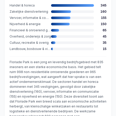
Handel & horeca
345
Zakelijke dienstverlening
160
Vervoer, informatie & communicatie
155
Nijverheid & energie
150
Financieel & onroerend goed
65
Overheid, onderwijs & zorg
45
Cultuur, recreatie & overig
35
Landbouw, bosbouw & visserij
15
Floriade Park is een jong en levendig bedrijfsgebied met 835
inwoners en een sterke economische basis. Het gebied telt
ruim 998 non-residentiële onroerende goederen en 965
bedrijfsvestigingen, wat aangeeft dat hier sprake is van een
actief ondernemersklimaat. De sectoren handel en horeca
domineren met 345 vestigingen, gevolgd door zakelijke
dienstverlening (160), vervoer, informatie en communicatie
(155) en nijverheid en energie (150). Deze diversiteit toont aan
dat Floriade Park een breed scala aan economische activiteiten
herbergt, van kleinschalige winkelzaken en restaurants tot
logistieke en dienstverlenende bedrijven. De werkzame