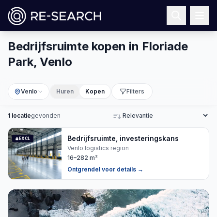
Bedrijfsruimte kopen in Floriade
Park, Venlo
Venlo
Huren
Kopen
Filters
1
locatie
gevonden
Sorteren
Bedrijfsruimte, investeringskans
EXCL
Venlo logistics region
16–282 m²
Ontgrendel voor details
→