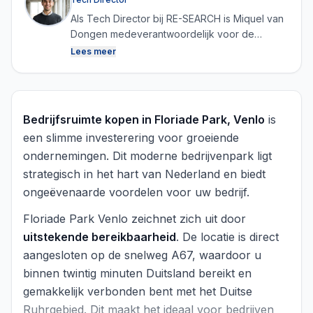
Als Tech Director bij RE-SEARCH is Miquel van
Dongen medeverantwoordelijk voor de
ontwikkeling van het platform en het
Lees meer
verzamelen, structureren en analyseren van
data. Door technologie en vastgoedkennis te
combineren zorgt hij ervoor dat RE-SEARCH
continu betrouwbare en actuele marktdata kan
Bedrijfsruimte kopen in Floriade Park, Venlo
is
genereren.
een slimme investerering voor groeiende
ondernemingen. Dit moderne bedrijvenpark ligt
strategisch in het hart van Nederland en biedt
ongeëvenaarde voordelen voor uw bedrijf.
Floriade Park Venlo zeichnet zich uit door
uitstekende bereikbaarheid
. De locatie is direct
aangesloten op de snelweg A67, waardoor u
binnen twintig minuten Duitsland bereikt en
gemakkelijk verbonden bent met het Duitse
Ruhrgebied. Dit maakt het ideaal voor bedrijven