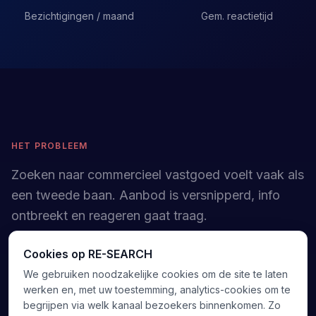
Bezichtigingen / maand
Gem. reactietijd
HET PROBLEEM
Zoeken naar commercieel vastgoed voelt vaak als
een tweede baan. Aanbod is versnipperd, info
ontbreekt en reageren gaat traag.
Cookies op RE-SEARCH
Aanbod verspreid over talloze platforms
We gebruiken noodzakelijke cookies om de site te laten
werken en, met uw toestemming, analytics-cookies om te
Onvolledige info en verouderde advertenties
begrijpen via welk kanaal bezoekers binnenkomen. Zo