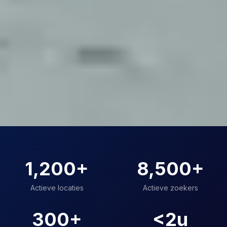
1,200
+
8,500
+
Actieve locaties
Actieve zoekers
300
+
<2u