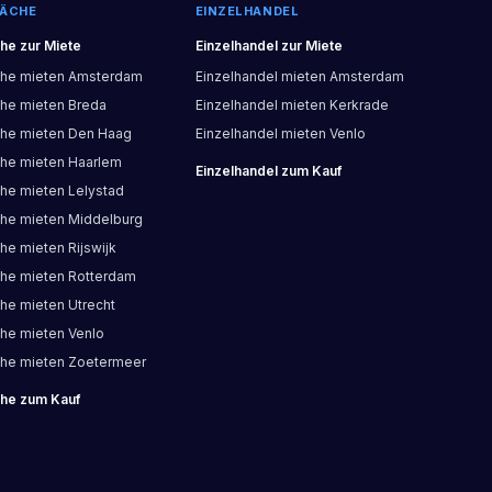
ÄCHE
EINZELHANDEL
che
zur Miete
Einzelhandel
zur Miete
che
mieten
Amsterdam
Einzelhandel
mieten
Amsterdam
che
mieten
Breda
Einzelhandel
mieten
Kerkrade
che
mieten
Den Haag
Einzelhandel
mieten
Venlo
che
mieten
Haarlem
Einzelhandel
zum Kauf
che
mieten
Lelystad
che
mieten
Middelburg
che
mieten
Rijswijk
che
mieten
Rotterdam
che
mieten
Utrecht
che
mieten
Venlo
che
mieten
Zoetermeer
che
zum Kauf