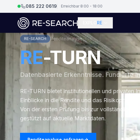
085 222 0619
Erreichbar 8:00 - 18:00
EXPLO
RE
Renditeanalyse
RE-SEARCH
RE
-TURN
Datenbasierte Erkenntnisse. Fundierte In
RE-TURN bietet institutionellen und privaten In
Einblicke in die Rendite und das Risikoprofil
Von der ersten Prüfung bis zur vollständigen I
gestützt auf aktuelle Marktdaten.
Renditeanalyse anfragen