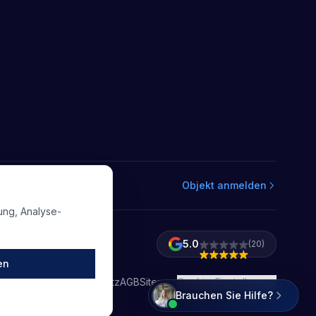
Objekt anmelden
ung, Analyse-
Hallo, ich bin Naomy!
5.0
(
20
)
en
Datenschutz
AGB
Sitemap
Cookie-Einstellungen
Brauchen Sie Hilfe?