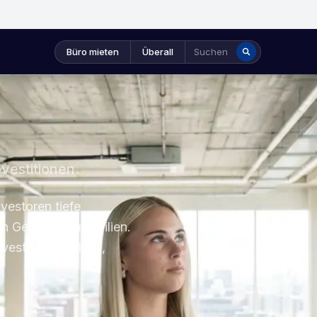
Büro mieten
Überall
Suchen
vestitionen.
vestoren tiefe
 von Gewerbeimmobilien.
nvestitionsanalyse,