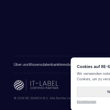
Über uns
Wissensdatenbank
Immobilien-Glossar
Anbieter
Kon
Cookies auf RE
Wir verwenden notwe
Cookies, um zu ver
N
©
2026
RE-SEARCH B.V.
.
Alle Rechte vorbehalten
Einstellungen