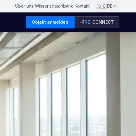
🇩🇪
Über uns
|
Wissensdatenbank
|
Kontakt
DE
Objekt anmelden
RE
-CONNECT