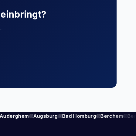
 einbringt?
.
Auderghem
Augsburg
Bad Homburg
Berchem
Ber