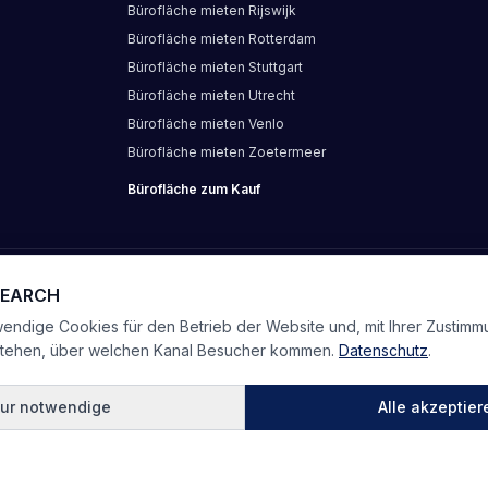
Bürofläche
mieten
Rijswijk
Bürofläche
mieten
Rotterdam
Bürofläche
mieten
Stuttgart
Bürofläche
mieten
Utrecht
Bürofläche
mieten
Venlo
Bürofläche
mieten
Zoetermeer
Bürofläche
zum Kauf
takt
-SEARCH
ndige Cookies für den Betrieb der Website und, mit Ihrer Zustimm
stehen, über welchen Kanal Besucher kommen.
Datenschutz
.
ur notwendige
Alle akzeptier