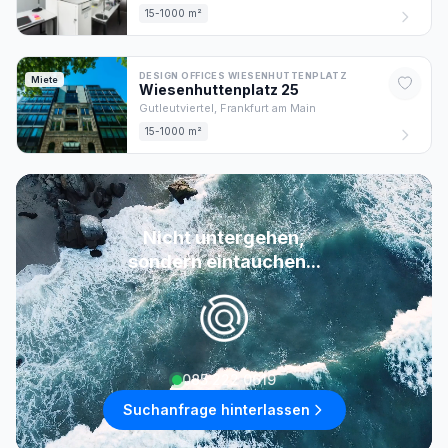
15-1000 m²
DESIGN OFFICES WIESENHUTTENPLATZ
Miete
Wiesenhuttenplatz
25
Gutleutviertel,
Frankfurt am Main
15-1000 m²
Nicht untergehen,
sondern eintauchen...
085 222 0619
Suchanfrage hinterlassen