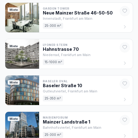
GARDEN TOWER
Miete
Neue Mainzer Straße
46-50
-50
Innenstadt,
Frankfurt am Main
25-300 m²
LYONER STERN
Miete
Hahnstrasse
70
Niederrad,
Frankfurt am Main
15-1000 m²
BASELER OVAL
Miete
Baseler Straße
10
Gutleutviertel,
Frankfurt am Main
25-350 m²
MARIENFORUM
Miete
Mainzer Landstraße
1
Bahnhofsviertel,
Frankfurt am Main
25-300 m²