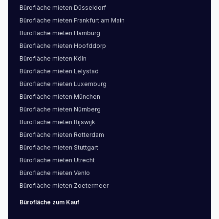
Bürofläche
mieten
Düsseldorf
Bürofläche
mieten
Frankfurt am Main
Bürofläche
mieten
Hamburg
Bürofläche
mieten
Hoofddorp
Bürofläche
mieten
Köln
Bürofläche
mieten
Lelystad
Bürofläche
mieten
Luxemburg
Bürofläche
mieten
München
Bürofläche
mieten
Nürnberg
Bürofläche
mieten
Rijswijk
Bürofläche
mieten
Rotterdam
Bürofläche
mieten
Stuttgart
Bürofläche
mieten
Utrecht
Bürofläche
mieten
Venlo
Bürofläche
mieten
Zoetermeer
Bürofläche
zum Kauf