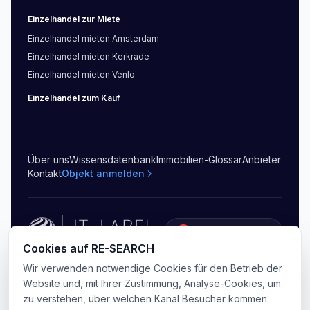
Einzelhandel
zur Miete
Einzelhandel
mieten
Amsterdam
Einzelhandel
mieten
Kerkrade
Einzelhandel
mieten
Venlo
Einzelhandel
zum Kauf
Über uns
Wissensdatenbank
Immobilien-Glossar
Anbieter
Kontakt
Objekt anmelden
5.0
(
20
)
Cookies auf RE-SEARCH
©
2026
RE-SEARCH B.V.
.
Alle Rechte vorbehalten
Wir verwenden notwendige Cookies für den Betrieb der
Datenschutz
AGB
Sitemap
Cookie-Einstellungen
Website und, mit Ihrer Zustimmung, Analyse-Cookies, um
zu verstehen, über welchen Kanal Besucher kommen.