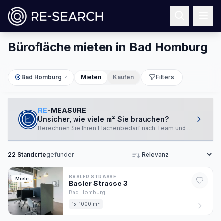
Bürofläche mieten in Bad Homburg
Bad Homburg
Mieten
Kaufen
Filters
RE
-MEASURE
Unsicher, wie viele m² Sie brauchen?
Berechnen Sie Ihren Flächenbedarf nach Team und Arbeitswei
22
Standorte
gefunden
Sortieren
BASLER STRASSE
Miete
Basler Strasse
3
Bad Homburg
15-1000 m²