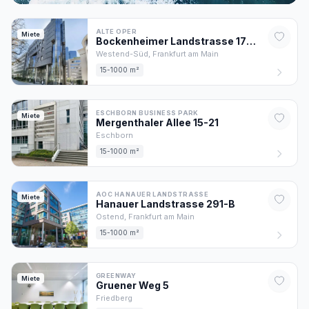
ALTE OPER
Miete
Bockenheimer Landstrasse
17-19
Westend-Süd,
Frankfurt am Main
15-1000 m²
ESCHBORN BUSINESS PARK
Miete
Mergenthaler Allee
15-21
Eschborn
15-1000 m²
AOC HANAUER LANDSTRASSE
Miete
Hanauer Landstrasse
291
-B
Ostend,
Frankfurt am Main
15-1000 m²
GREENWAY
Miete
Gruener Weg
5
Friedberg