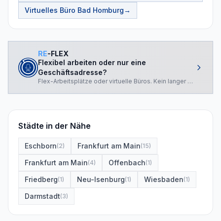
Virtuelles Büro
Bad Homburg
→
RE
-FLEX
Flexibel arbeiten oder nur eine
Geschäftsadresse?
Flex-Arbeitsplätze oder virtuelle Büros. Kein langer Vertrag.
Städte in der Nähe
Eschborn
Frankfurt am Main
(
2
)
(
15
)
Frankfurt am Main
Offenbach
(
4
)
(
1
)
Friedberg
Neu-Isenburg
Wiesbaden
(
1
)
(
1
)
(
1
)
Darmstadt
(
3
)