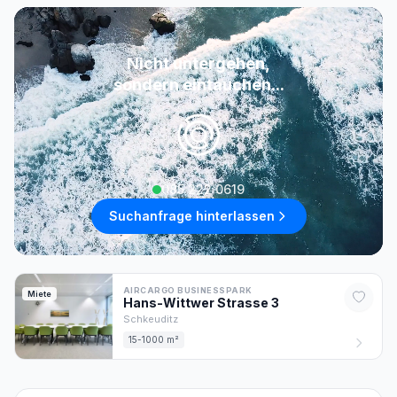
Nicht untergehen,
sondern eintauchen...
085 222 0619
Suchanfrage hinterlassen
AIRCARGO BUSINESSPARK
Miete
Hans-Wittwer Strasse
3
Schkeuditz
15-1000 m²