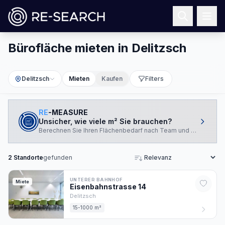
Bürofläche mieten in Delitzsch
Delitzsch
Mieten
Kaufen
Filters
RE
-MEASURE
Unsicher, wie viele m² Sie brauchen?
Berechnen Sie Ihren Flächenbedarf nach Team und Arbeitswei
2
Standorte
gefunden
Sortieren
UNTERER BAHNHOF
Miete
Eisenbahnstrasse
14
Delitzsch
15-1000 m²