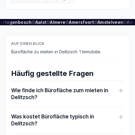
Hertogenbosch
Aalst
Almere
Amersfoort
Amstelveen
Ams
AUF EINEN BLICK
Bürofläche zu mieten in Delitzsch: 1 Immobilie.
Häufig gestellte Fragen
Wie finde ich Bürofläche zum mieten in
Delitzsch?
Was kostet Bürofläche typisch in
Delitzsch?