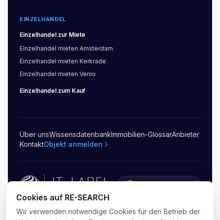
EINZELHANDEL
Einzelhandel
zur Miete
Einzelhandel
mieten
Amsterdam
Einzelhandel
mieten
Kerkrade
Einzelhandel
mieten
Venlo
Einzelhandel
zum Kauf
Über uns
Wissensdatenbank
Immobilien-Glossar
Anbieter
Kontakt
Objekt anmelden
5.0
(
20
)
Cookies auf RE-SEARCH
©
2026
RE-SEARCH B.V.
.
Alle Rechte vorbehalten
Wir verwenden notwendige Cookies für den Betrieb der
Datenschutz
AGB
Sitemap
Cookie-Einstellungen