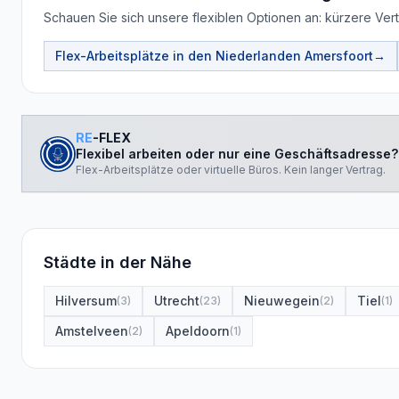
Schauen Sie sich unsere flexiblen Optionen an: kürzere Vertr
Flex-Arbeitsplätze in den Niederlanden
Amersfoort
→
RE
-FLEX
Flexibel arbeiten oder nur eine Geschäftsadresse?
Flex-Arbeitsplätze oder virtuelle Büros. Kein langer Vertrag.
Städte in der Nähe
Hilversum
Utrecht
Nieuwegein
Tiel
(
3
)
(
23
)
(
2
)
(
1
)
Amstelveen
Apeldoorn
(
2
)
(
1
)