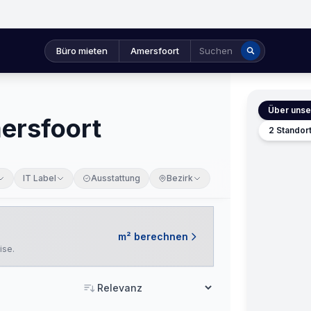
Büro mieten
Amersfoort
Suchen
Über unser
ersfoort
2 Standor
IT Label
Ausstattung
Bezirk
m² berechnen
ise.
Sortieren