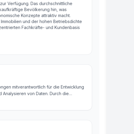
 zur Verfügung. Das durchschnittliche
kaufkräftige Bevölkerung hin, was
onomische Konzepte attraktiv macht.
en Immobilien und der hohen Betriebsdichte
zentrierten Fachkräfte- und Kundenbasis
ngen mitverantwortlich für die Entwicklung
d Analysieren von Daten. Durch die
n sorgt er dafür, dass RE-SEARCH
en generieren kann.