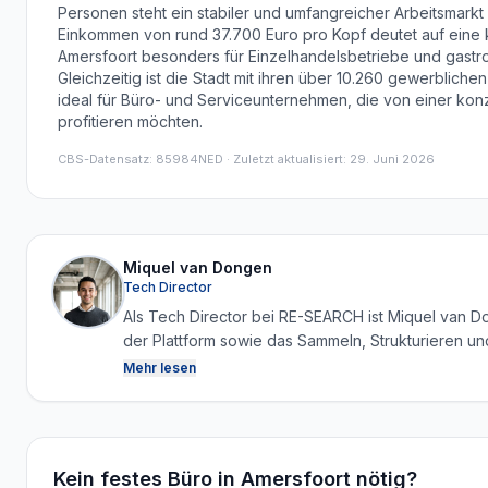
Personen steht ein stabiler und umfangreicher Arbeitsmarkt
Einkommen von rund 37.700 Euro pro Kopf deutet auf eine 
Amersfoort besonders für Einzelhandelsbetriebe und gastr
Gleichzeitig ist die Stadt mit ihren über 10.260 gewerblich
ideal für Büro- und Serviceunternehmen, die von einer kon
profitieren möchten.
CBS-Datensatz
:
85984NED
· Zuletzt aktualisiert: 29. Juni 2026
Miquel van Dongen
Tech Director
Als Tech Director bei RE-SEARCH ist Miquel van Do
der Plattform sowie das Sammeln, Strukturieren un
Kombination von Technologie und Immobilienwisse
Mehr lesen
kontinuierlich zuverlässige und aktuelle Marktdat
Kein festes Büro in Amersfoort nötig?