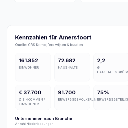
Kennzahlen für Amersfoort
Quelle: CBS Kerncijfers wijken & buurten
161.852
72.682
2,2
EINWOHNER
HAUSHALTE
Ø
HAUSHALTSGRÖSS
€ 37.700
91.700
75%
Ø EINKOMMEN /
ERWERBSBEVÖLKERUNG
ERWERBSBETEILI
EINWOHNER
Unternehmen nach Branche
Anzahl Niederlassungen