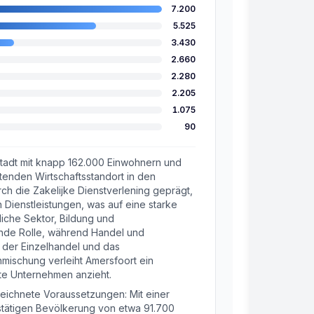
7.200
5.525
3.430
2.660
2.280
2.205
1.075
90
e Stadt mit knapp 162.000 Einwohnern und
tenden Wirtschaftsstandort in den
h die Zakelijke Dienstverlening geprägt,
n Dienstleistungen, was auf eine starke
liche Sektor, Bildung und
ende Rolle, während Handel und
 der Einzelhandel und das
nmischung verleiht Amersfoort ein
rte Unternehmen anzieht.
eichnete Voraussetzungen: Mit einer
stätigen Bevölkerung von etwa 91.700