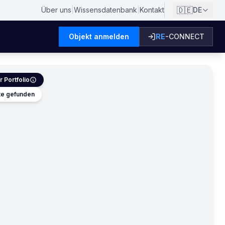
🇩🇪
Über uns
|
Wissensdatenbank
|
Kontakt
DE
Objekt anmelden
RE
-CONNECT
 Portfolio
te gefunden