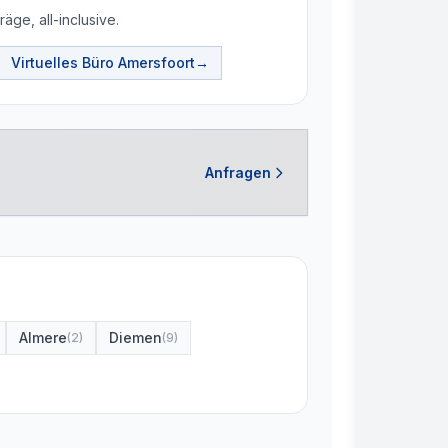
äge, all-inclusive.
Virtuelles Büro
Amersfoort
→
Anfragen
Almere
Diemen
(
2
)
(
9
)