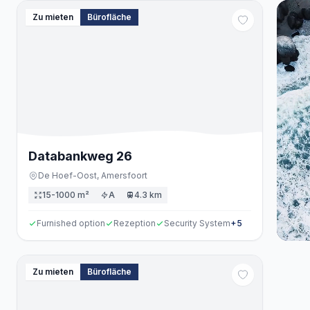
Zu mieten
Bürofläche
Databankweg
26
De Hoef-Oost,
Amersfoort
15-1000 m²
A
4.3 km
Furnished option
Rezeption
Security System
+
5
Zu mieten
Bürofläche