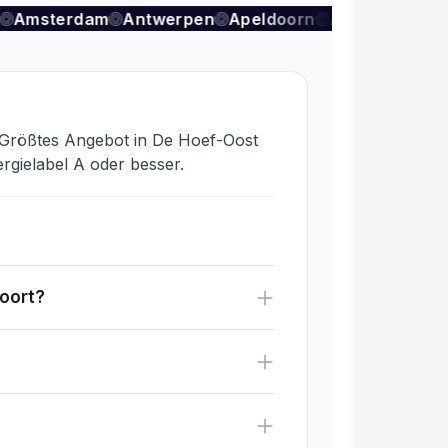
Amsterdam
Antwerpen
Apeldoorn
Arnhem
Aude
. Größtes Angebot in De Hoef-Oost
rgielabel A oder besser.
foort?