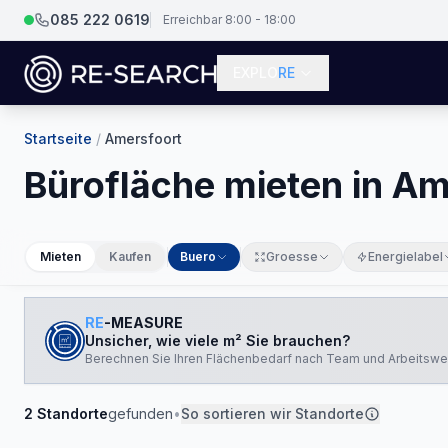
085 222 0619
Erreichbar 8:00 - 18:00
EXPLO
RE
Startseite
/
Amersfoort
Bürofläche mieten in Am
Mieten
Kaufen
Buero
Groesse
Energielabel
RE
-MEASURE
Unsicher, wie viele m² Sie brauchen?
Berechnen Sie Ihren Flächenbedarf nach Team und Arbeitswe
2
Standorte
gefunden
•
So sortieren wir Standorte