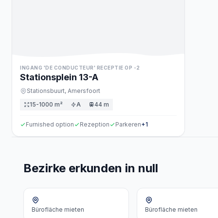
INGANG 'DE CONDUCTEUR' RECEPTIE OP -2
Stationsplein
13
-A
Stationsbuurt,
Amersfoort
15-1000 m²
A
44 m
Furnished option
Rezeption
Parkeren
+
1
Bezirke erkunden in null
Bürofläche
mieten
Bürofläche
mieten