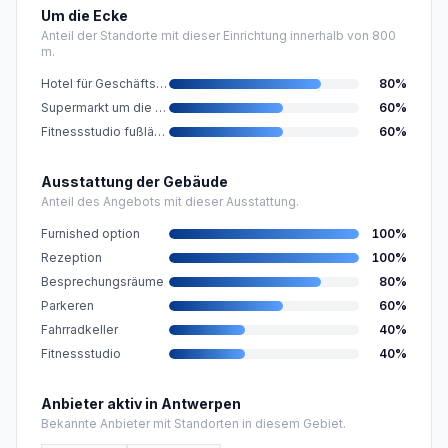
Um die Ecke
Anteil der Standorte mit dieser Einrichtung innerhalb von 800
m.
Hotel für Geschäftsgäste in der Nähe
80
%
Supermarkt um die Ecke
60
%
Fitnessstudio fußläufig
60
%
Ausstattung der Gebäude
Anteil des Angebots mit dieser Ausstattung.
Furnished option
100
%
Rezeption
100
%
Besprechungsräume
80
%
Parkeren
60
%
Fahrradkeller
40
%
Fitnessstudio
40
%
Anbieter aktiv in Antwerpen
Bekannte Anbieter mit Standorten in diesem Gebiet.