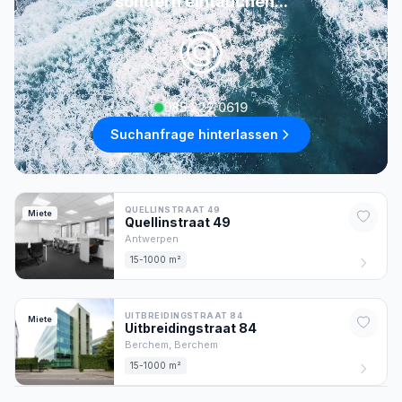
sondern eintauchen...
085 222 0619
Suchanfrage hinterlassen
QUELLINSTRAAT 49
Miete
Quellinstraat
49
Antwerpen
15-1000 m²
UITBREIDINGSTRAAT 84
Miete
Uitbreidingstraat
84
Berchem,
Berchem
15-1000 m²