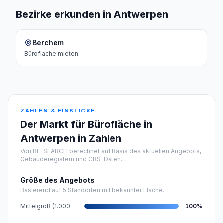
Bezirke erkunden in Antwerpen
Berchem
Bürofläche
mieten
ZAHLEN & EINBLICKE
Der Markt für Bürofläche in
Antwerpen in Zahlen
Von RE-SEARCH berechnet auf Basis des aktuellen Angebots,
Gebäuderegistern und CBS-Daten.
Größe des Angebots
Basierend auf 5 Standorten mit bekannter Fläche.
Mittelgroß (1.000 - 5.000 m²)
100
%