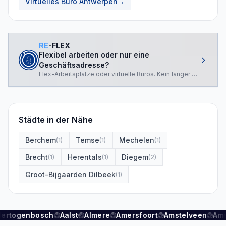
Virtuelles Büro
Antwerpen
→
RE
-FLEX
Flexibel arbeiten oder nur eine
Geschäftsadresse?
Flex-Arbeitsplätze oder virtuelle Büros. Kein langer Vertrag.
Städte in der Nähe
Berchem
Temse
Mechelen
(
1
)
(
1
)
(
1
)
Brecht
Herentals
Diegem
(
1
)
(
1
)
(
2
)
Groot-Bijgaarden Dilbeek
(
1
)
Hertogenbosch
Aalst
Almere
Amersfoort
Amstelveen
Am