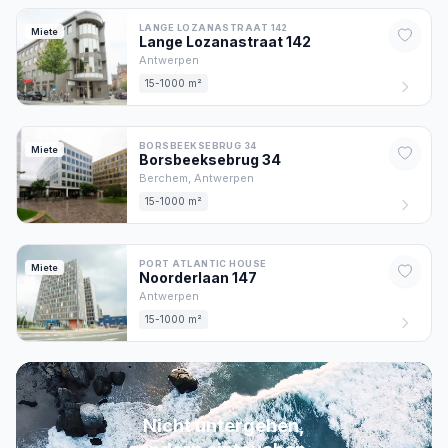
LANGE LOZANASTRAAT 142
Miete
Lange Lozanastraat
142
Antwerpen
15-1000 m²
BORSBEEKSEBRUG 34
Miete
Borsbeeksebrug
34
Berchem,
Antwerpen
15-1000 m²
PORT ATLANTIC HOUSE
Miete
Noorderlaan
147
Antwerpen
15-1000 m²
Nicht untergehen,