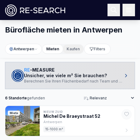
Bürofläche mieten in Antwerpen
Antwerpen
Mieten
Kaufen
Filters
RE
-MEASURE
Unsicher, wie viele m² Sie brauchen?
Berechnen Sie Ihren Flächenbedarf nach Team und Arbeitswei
6
Standorte
gefunden
Sortieren
NIEUW ZUID
Miete
Michel De Braeystraat
52
Antwerpen
15-1000 m²