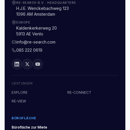
RE-SEARCH B.V.
·
HEADQUARTERS
H.J.E. Wenckebachweg 123
1096 AM Amsterdam
EUROPE
Kaldenkerkerweg 20
5913 AE Venlo
info@re-search.com
085 222 0619
LEISTUNGEN
EXPLORE
RE-CONNECT
RE-VIEW
BÜROFLÄCHE
Bürofläche
zur Miete