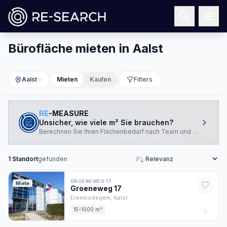
Bürofläche mieten in Aalst
Aalst
Mieten
Kaufen
Filters
RE
-MEASURE
Unsicher, wie viele m² Sie brauchen?
Berechnen Sie Ihren Flächenbedarf nach Team und Arbeitswei
1
Standort
gefunden
Sortieren
GROENEWEG 17
Miete
Groeneweg
17
Erembodegem,
Aalst
15-1000 m²