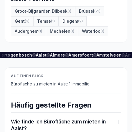
Groot-Bijgaarden Dilbeek
Brüssel
(
1
)
(
21
)
Gent
Temse
Diegem
(
3
)
(
1
)
(
2
)
Auderghem
Mechelen
Waterloo
(
1
)
(
1
)
(
1
)
Hertogenbosch
Aalst
Almere
Amersfoort
Amstelveen
Am
AUF EINEN BLICK
Bürofläche zu mieten in Aalst: 1 Immobilie.
Häufig gestellte Fragen
Wie finde ich Bürofläche zum mieten in
Aalst?