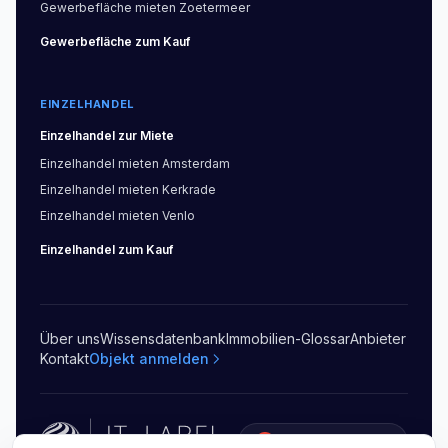
Gewerbefläche
mieten
Zoetermeer
Gewerbefläche
zum Kauf
EINZELHANDEL
Einzelhandel
zur Miete
Einzelhandel
mieten
Amsterdam
Einzelhandel
mieten
Kerkrade
Einzelhandel
mieten
Venlo
Einzelhandel
zum Kauf
Über uns
Wissensdatenbank
Immobilien-Glossar
Anbieter
Kontakt
Objekt anmelden
5.0
(
20
)