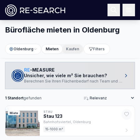
Bürofläche mieten in Oldenburg
Oldenburg
Mieten
Kaufen
Filters
RE
-MEASURE
Unsicher, wie viele m² Sie brauchen?
Berechnen Sie Ihren Flächenbedarf nach Team und Arbeitswei
1
Standort
gefunden
Sortieren
STAU
Miete
Stau
123
Bahnhofsviertel,
Oldenburg
15-1000 m²