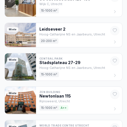
Wijk C,
Utrecht
15-1000 m²
Leidseveer
2
Miete
Hoog-Catharijne NS en Jaarbeurs,
Utrecht
20-200 m²
CENTRAL PARK
Miete
Stadsplateau
27-29
Hoog-Catharijne NS en Jaarbeurs,
Utrecht
15-1000 m²
ZEN BUILDING
Miete
Newtonlaan
115
Rijnsweerd,
Utrecht
15-1000 m²
A++
WORLD TRADE CENTRE UTRECHT
Miete