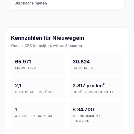
Bürofläche
mieten
Kennzahlen für Nieuwegein
Quelle: CBS Kerncijfers wijken & buurten
65.971
30.824
EINWOHNER
HAUSHALTE
2,1
2.817 pro km²
Ø HAUSHALTSGRÖSSE
BEVÖLKERUNGSDICHTE
1
€ 34.700
AUTOS PRO HAUSHALT
Ø EINKOMMEN /
EINWOHNER