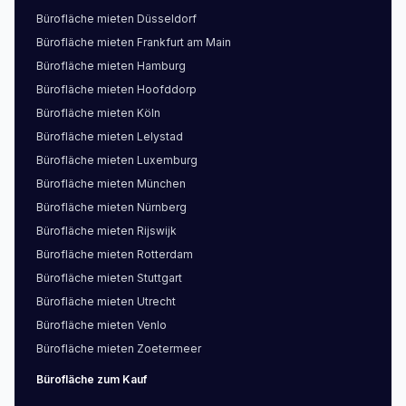
Bürofläche
mieten
Düsseldorf
Bürofläche
mieten
Frankfurt am Main
Bürofläche
mieten
Hamburg
Bürofläche
mieten
Hoofddorp
Bürofläche
mieten
Köln
Bürofläche
mieten
Lelystad
Bürofläche
mieten
Luxemburg
Bürofläche
mieten
München
Bürofläche
mieten
Nürnberg
Bürofläche
mieten
Rijswijk
Bürofläche
mieten
Rotterdam
Bürofläche
mieten
Stuttgart
Bürofläche
mieten
Utrecht
Bürofläche
mieten
Venlo
Bürofläche
mieten
Zoetermeer
Bürofläche
zum Kauf