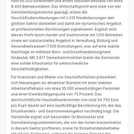
rund 66.000 Einwohnern und einem robusten Bestand von etwa
8.400 Betriebsstätten. Das Wirtschaftsprofil wird stark von der
Dienstleistungsbranche geprägt, wobei die
Geschäftsdienstleistungen mit 2.010 Niederlassungen den
größten Sektor darstellen und damit ein dynamisches Angebot
an professionellen Bürolösungen signalisieren. Ergänzt wird
dieses Profil durch Handel und Gastronomie mit 1.510 Betrieben
sowie ein substanzielles Angebot in Verwaltung, Bildung und
Gesundheitswesen (1.505 Einrichtungen), was auf eine stabile
Nachfrage im mittleren Büro- und Einzelhandelssegment
hindeutet. Mit 3.617 Gewerbeimmobilien bietet die Gemeinde
eine solide Infrastruktur für unterschiedliche
Geschäftstätigkeiten.
Für Investoren und Mieter von Geschäftsflächen präsentiert
sich Nieuwegein als attraktiver Standort mit einer stabilen
Arbeitskräftebasis von etwa 35.000 erwerbstätigen Personen
und einer Erwerbstätigenquote von 72 Prozent. Das
durchschnittliche Haushaltseinkommen von rund 34.700 Euro
pro Kopf deutet auf eine kaufkräftige Bevölkerung hin, die das
Einzelhandels- und Gastronomieangebot nachhaltig trägt. Die
Gemeinde eignet sich besonders für Büronutzer und
Dienstleistungsunternehmen, die von der hohen Konzentration
in diesem Sektor profitieren, sowie für Einzelhandelsbetriebe
mit lokaler Zielgruppe, während die kleinere Präsenz der