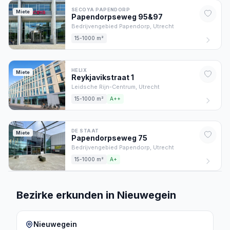
SECOYA PAPENDORP
Miete
Papendorpseweg
95&97
Bedrijvengebied Papendorp,
Utrecht
15-1000 m²
HELIX
Miete
Reykjavikstraat
1
Leidsche Rijn-Centrum,
Utrecht
15-1000 m²
A++
DE STAAT
Miete
Papendorpseweg
75
Bedrijvengebied Papendorp,
Utrecht
15-1000 m²
A+
Bezirke erkunden in Nieuwegein
Nieuwegein