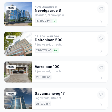
NEVELGAARDE 8
Miete
Nevelgaarde
8
Gaarden,
Nieuwegein
15-1000 m²
C
DALTONLAAN 500
Miete
Daltonlaan
500
Rijnsweerd,
Utrecht
220-733 m²
A+
Varrolaan
100
Miete
Rijnsweerd,
Utrecht
20-300 m²
Savannahweg
17
Miete
Lageweide,
Utrecht
28-270 m²