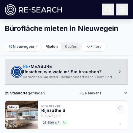
Bürofläche mieten in Nieuwegein
Nieuwegein
Mieten
Kaufen
Filters
RE
-MEASURE
Unsicher, wie viele m² Sie brauchen?
Berechnen Sie Ihren Flächenbedarf nach Team und Arbeitswei
25
Standorte
gefunden
Sortieren
NEW DELPHI
Miete
Rijnzathe
6
Nieuwegein
25-500 m²
A+