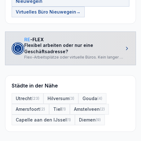
Nieuwegein
Virtuelles Büro
Nieuwegein
→
RE
-FLEX
Flexibel arbeiten oder nur eine
Geschäftsadresse?
Flex-Arbeitsplätze oder virtuelle Büros. Kein langer Vertrag.
Städte in der Nähe
Utrecht
Hilversum
Gouda
(
23
)
(
3
)
(
4
)
Amersfoort
Tiel
Amstelveen
(
2
)
(
1
)
(
2
)
Capelle aan den IJssel
Diemen
(
1
)
(
9
)