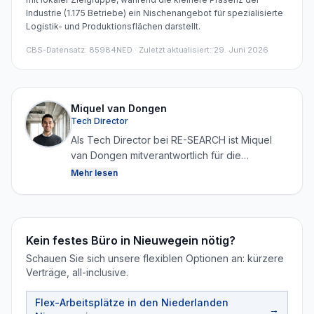
Industrie (1.175 Betriebe) ein Nischenangebot für spezialisierte
Logistik- und Produktionsflächen darstellt.
CBS-Datensatz
:
85984NED
· Zuletzt aktualisiert: 29. Juni 2026
Miquel van Dongen
Tech Director
Als Tech Director bei RE-SEARCH ist Miquel
van Dongen mitverantwortlich für die
Entwicklung der Plattform sowie das Sammeln,
Mehr lesen
Strukturieren und Analysieren von Daten.
Durch die Kombination von Technologie und
Immobilienwissen sorgt er dafür, dass RE-
SEARCH kontinuierlich zuverlässige und
Kein festes Büro in Nieuwegein nötig?
aktuelle Marktdaten generieren kann.
Schauen Sie sich unsere flexiblen Optionen an: kürzere
Verträge, all-inclusive.
Flex-Arbeitsplätze in den Niederlanden
→