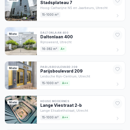
Stadsplateau
7
Hoog-Catharijne NS en Jaarbeurs,
Utrecht
15-1000 m²
DALTONLAAN 400
Miete
Daltonlaan
400
Rijnsweerd,
Utrecht
16-382 m²
A+
PARIJSBOULEVARD 209
Miete
Parijsboulevard
209
Leidsche Rijn-Centrum,
Utrecht
15-1000 m²
A++
HOUSE MODERNES
Miete
Lange Viestraat
2
-b
Lange Elisabethstraat,
Utrecht
15-1000 m²
A++