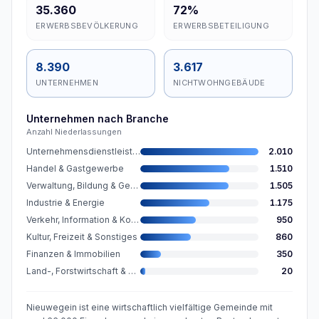
35.360
72%
ERWERBSBEVÖLKERUNG
ERWERBSBETEILIGUNG
8.390
3.617
UNTERNEHMEN
NICHTWOHNGEBÄUDE
Unternehmen nach Branche
Anzahl Niederlassungen
Unternehmensdienstleistungen
2.010
Handel & Gastgewerbe
1.510
Verwaltung, Bildung & Gesundheit
1.505
Industrie & Energie
1.175
Verkehr, Information & Kommunikation
950
Kultur, Freizeit & Sonstiges
860
Finanzen & Immobilien
350
Land-, Forstwirtschaft & Fischerei
20
Nieuwegein ist eine wirtschaftlich vielfältige Gemeinde mit