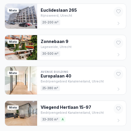
Euclideslaan
265
Miete
Rijnsweerd,
Utrecht
20-200 m²
Zonnebaan
9
Miete
Lageweide,
Utrecht
30-500 m²
AVENUE BUILDING
Miete
Europalaan
40
Bedrijvengebied Kanaleneiland,
Utrecht
25-380 m²
Vliegend Hertlaan
15-97
Miete
Bedrijvengebied Kanaleneiland,
Utrecht
33-300 m²
A