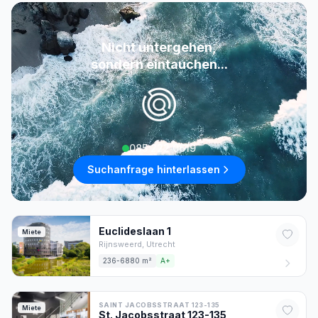
Nicht untergehen,
sondern eintauchen...
085 222 0619
Suchanfrage hinterlassen
Euclideslaan
1
Miete
Rijnsweerd,
Utrecht
236-6880 m²
A+
SAINT JACOBSSTRAAT 123-135
Miete
St. Jacobsstraat
123-135