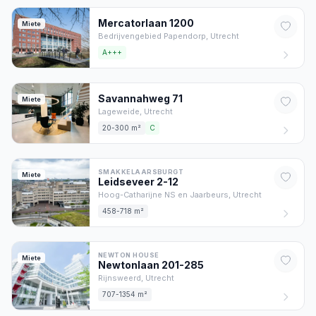
Mercatorlaan
1200
Miete
Bedrijvengebied Papendorp,
Utrecht
A+++
Savannahweg
71
Miete
Lageweide,
Utrecht
20-300 m²
C
SMAKKELAARSBURGT
Miete
Leidseveer
2
-12
Hoog-Catharijne NS en Jaarbeurs,
Utrecht
458-718 m²
NEWTON HOUSE
Miete
Newtonlaan
201
-285
Rijnsweerd,
Utrecht
707-1354 m²