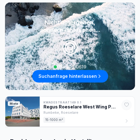
Nicht untergehen,
sondern eintauchen...
085 222 0619
Suchanfrage hinterlassen
KWADESTRAAT 149 0.1
Miete
Regus Roeselare West Wing Park
-
Rumbeke,
Roeselare
15-1000 m²