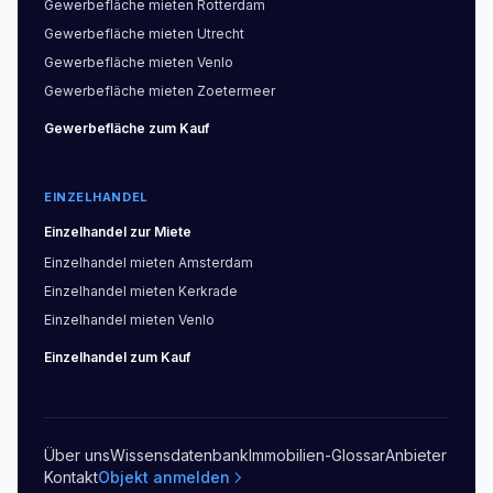
Gewerbefläche
mieten
Rotterdam
Gewerbefläche
mieten
Utrecht
Gewerbefläche
mieten
Venlo
Gewerbefläche
mieten
Zoetermeer
Gewerbefläche
zum Kauf
EINZELHANDEL
Einzelhandel
zur Miete
Einzelhandel
mieten
Amsterdam
Einzelhandel
mieten
Kerkrade
Einzelhandel
mieten
Venlo
Einzelhandel
zum Kauf
Über uns
Wissensdatenbank
Immobilien-Glossar
Anbieter
Kontakt
Objekt anmelden