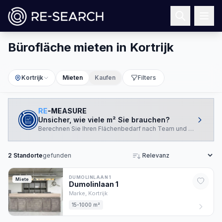
Bürofläche mieten in Kortrijk
Kortrijk
Mieten
Kaufen
Filters
RE
-MEASURE
Unsicher, wie viele m² Sie brauchen?
Berechnen Sie Ihren Flächenbedarf nach Team und Arbeitswei
2
Standorte
gefunden
Sortieren
DUMOLINLAAN 1
Miete
Dumolinlaan
1
Marke,
Kortrijk
15-1000 m²