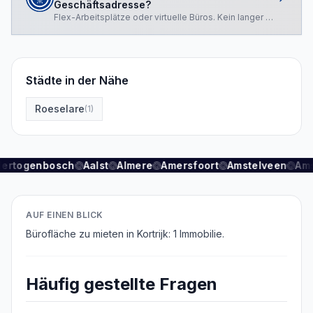
Geschäftsadresse?
Flex-Arbeitsplätze oder virtuelle Büros. Kein langer Vertrag.
Städte in der Nähe
Roeselare
(
1
)
Hertogenbosch
Aalst
Almere
Amersfoort
Amstelveen
Am
AUF EINEN BLICK
Bürofläche zu mieten in Kortrijk: 1 Immobilie.
Häufig gestellte Fragen