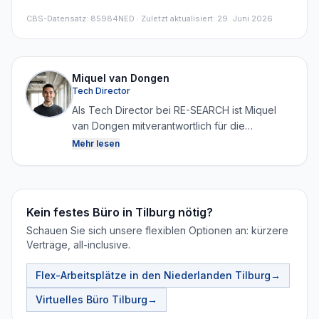
CBS-Datensatz
:
85984NED
· Zuletzt aktualisiert: 29. Juni 2026
Miquel van Dongen
Tech Director
Als Tech Director bei RE-SEARCH ist Miquel
van Dongen mitverantwortlich für die
Entwicklung der Plattform sowie das Sammeln,
Mehr lesen
Strukturieren und Analysieren von Daten.
Durch die Kombination von Technologie und
Immobilienwissen sorgt er dafür, dass RE-
SEARCH kontinuierlich zuverlässige und
Kein festes Büro in Tilburg nötig?
aktuelle Marktdaten generieren kann.
Schauen Sie sich unsere flexiblen Optionen an: kürzere
Verträge, all-inclusive.
Flex-Arbeitsplätze in den Niederlanden
Tilburg
→
Virtuelles Büro
Tilburg
→