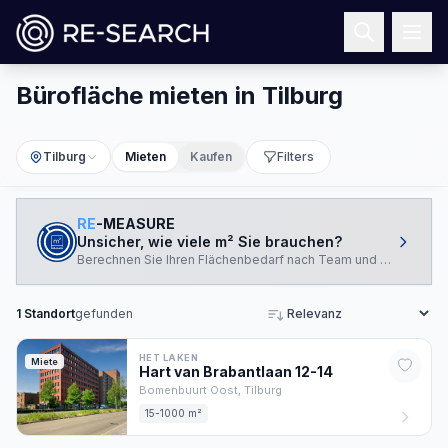
Bürofläche mieten in Tilburg
Tilburg
Mieten
Kaufen
Filters
RE
-MEASURE
Unsicher, wie viele m² Sie brauchen?
Berechnen Sie Ihren Flächenbedarf nach Team und Arbeitswei
1
Standort
gefunden
Sortieren
HET LAKEN
Miete
Hart van Brabantlaan
12-14
Bomenbuurt Oost,
Tilburg
15-1000 m²