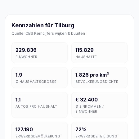
Kennzahlen für Tilburg
Quelle: CBS Kerncijfers wijken & buurten
229.836
115.829
EINWOHNER
HAUSHALTE
1,9
1.826 pro km²
Ø HAUSHALTSGRÖSSE
BEVÖLKERUNGSDICHTE
1,1
€ 32.400
AUTOS PRO HAUSHALT
Ø EINKOMMEN /
EINWOHNER
127.190
72%
ERWERBSBEVÖLKERUNG
ERWERBSBETEILIGUNG