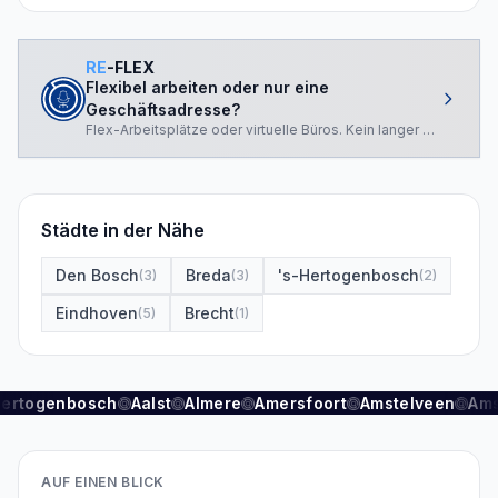
RE
-FLEX
Flexibel arbeiten oder nur eine
Geschäftsadresse?
Flex-Arbeitsplätze oder virtuelle Büros. Kein langer Vertrag.
Städte in der Nähe
Den Bosch
Breda
's-Hertogenbosch
(
3
)
(
3
)
(
2
)
Eindhoven
Brecht
(
5
)
(
1
)
Hertogenbosch
Aalst
Almere
Amersfoort
Amstelveen
Ams
AUF EINEN BLICK