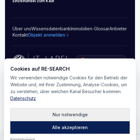
Einzelhandel
zum Kauf
Über uns
Wissensdatenbank
Immobilien-Glossar
Anbieter
Kontakt
Objekt anmelden
5.0
(
20
)
Cookies auf RE-SEARCH
©
2026
RE-SEARCH B.V.
.
Alle Rechte vorbehalten
Wir verwenden notwendige Cookies für den Betrieb der
Datenschutz
AGB
Sitemap
Cookie-Einstellungen
Website und, mit Ihrer Zustimmung, Analyse-Cookies, um
zu verstehen, über welchen Kanal Besucher kommen.
Datenschutz
.
Nur notwendige
Karte
Alle akzeptieren
Einstellungen