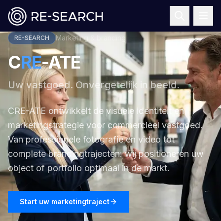
Marketing & branding
RE-SEARCH
C
RE
-ATE
Uw vastgoed. Onvergetelijk in beeld.
CRE-ATE ontwikkelt de visuele identiteit en
marketingstrategie voor commercieel vastgoed.
Van professionele fotografie en video tot
complete brandingtrajecten: wij positioneren uw
object of portfolio optimaal in de markt.
Start uw marketingtraject