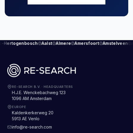
's-Hertogenbosch
Aalst
Almere
Amersfoort
Amstelveen
RE-SEARCH B.V.
·
HEADQUARTERS
H.J.E. Wenckebachweg 123
1096 AM Amsterdam
EUROPE
Kaldenkerkerweg 20
5913 AE Venlo
info@re-search.com