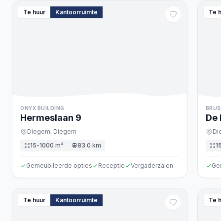
Te huur
Kantoorruimte
Te 
ONYX BUILDING
BRUS
Hermeslaan
9
De 
Diegem,
Diegem
Di
15-1000 m²
83.0 km
1
Gemeubileerde opties
Receptie
Vergaderzalen
Ge
Te huur
Kantoorruimte
Te 