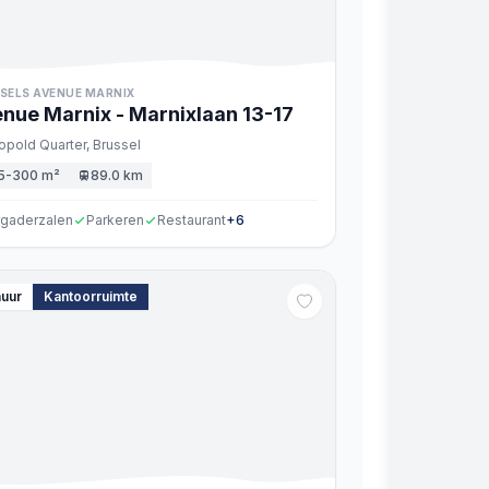
SELS AVENUE MARNIX
nue Marnix - Marnixlaan
13
-17
opold Quarter,
Brussel
5-300 m²
89.0 km
rgaderzalen
Parkeren
Restaurant
+
6
huur
Kantoorruimte