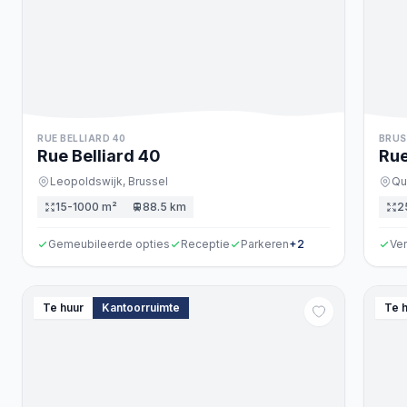
RUE BELLIARD 40
BRUS
Rue Belliard
40
Rue
56
Leopoldswijk,
Brussel
Qu
15-1000 m²
88.5 km
2
Gemeubileerde opties
Receptie
Parkeren
+
2
Ve
Te huur
Kantoorruimte
Te 