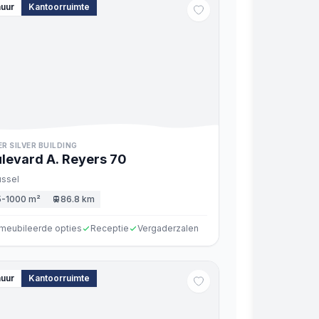
huur
Kantoorruimte
ER SILVER BUILDING
levard A. Reyers
70
ussel
5-1000 m²
86.8 km
meubileerde opties
Receptie
Vergaderzalen
huur
Kantoorruimte