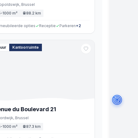
opoldswijk,
Brussel
5-1000 m²
88.2 km
meubileerde opties
Receptie
Parkeren
+
2
huur
Kantoorruimte
nue du Boulevard
21
ordwijk,
Brussel
5-1000 m²
87.3 km