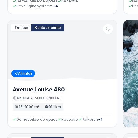
Gemeubileerde opties
Receptie
Ge
Beveiligingsysteem
+
4
Be
Te huur
Kantoorruimte
AI match
Avenue Louise
480
Brussel-Louisa,
Brussel
15-1000 m²
91.1 km
Gemeubileerde opties
Receptie
Parkeren
+
1