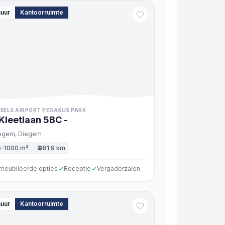
huur
Kantoorruimte
SELS AIRPORT PEGASUS PARK
Kleetlaan 5BC
-
egem,
Diegem
5-1000 m²
81.9 km
meubileerde opties
Receptie
Vergaderzalen
huur
Kantoorruimte