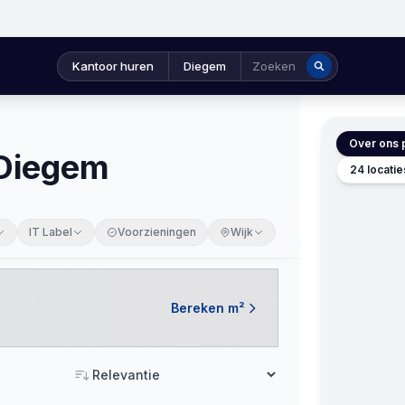
Kantoor huren
Diegem
Zoeken
Over ons p
 Diegem
24 locati
IT Label
Voorzieningen
Wijk
Bereken m²
Sorteren