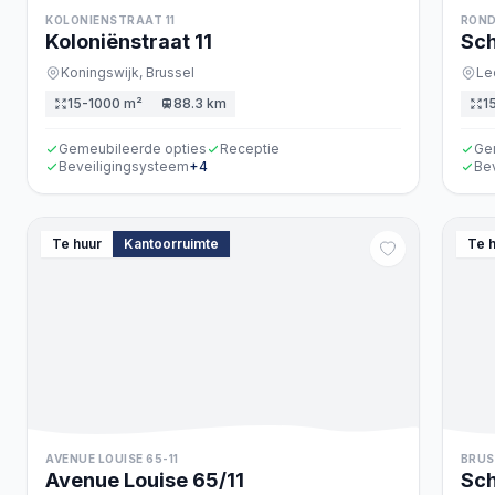
KOLONIENSTRAAT 11
ROND
Koloniënstraat
11
Sc
Koningswijk,
Brussel
Le
15-1000 m²
88.3 km
1
Gemeubileerde opties
Receptie
Ge
Beveiligingsysteem
+
4
Be
Te huur
Kantoorruimte
Te 
AVENUE LOUISE 65-11
BRUS
Avenue Louise
65/11
Sc