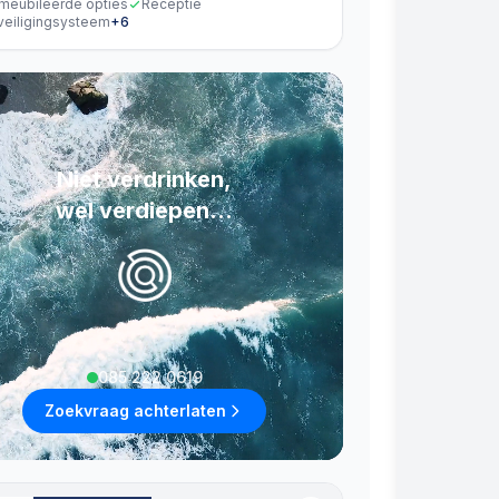
meubileerde opties
Receptie
veiligingsysteem
+
6
Niet verdrinken,
wel verdiepen...
085 222 0619
Zoekvraag achterlaten