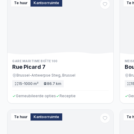
Te huur
Kantoorruimte
Te 
GARE MARITIME BOÎTE 100
MEIS
Rue Picard
7
Bou
Brussel-Antwerpse Stwg,
Brussel
Br
15-1000 m²
86.7 km
1
Gemeubileerde opties
Receptie
Ge
Te huur
Kantoorruimte
Te 