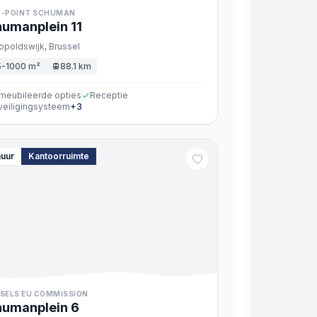
-POINT SCHUMAN
humanplein
11
opoldswijk,
Brussel
5-1000 m²
88.1 km
meubileerde opties
Receptie
veiligingsysteem
+
3
huur
Kantoorruimte
SELS EU COMMISSION
humanplein
6