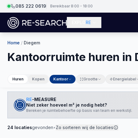
085 222 0619
Bereikbaar 8:00 - 18:00
EXPLO
RE
Home
/
Diegem
Kantoorruimte huren in
Huren
Kopen
Kantoor
Grootte
Energielabel
RE
-MEASURE
Niet zeker hoeveel m² je nodig hebt?
Bereken je ruimtebehoefte op basis van team en werkstijl.
24
locaties
gevonden
•
Zo sorteren wij de locaties