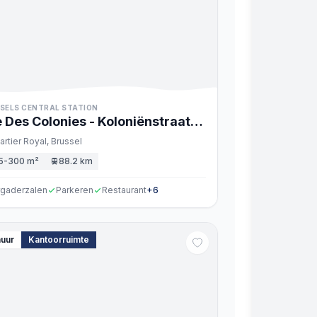
SELS CENTRAL STATION
 Des Colonies - Koloniënstraat
artier Royal,
Brussel
5-300 m²
88.2 km
rgaderzalen
Parkeren
Restaurant
+
6
huur
Kantoorruimte