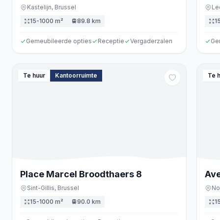
Kastelijn,
Brussel
Le
15-1000 m²
89.8 km
1
Gemeubileerde opties
Receptie
Vergaderzalen
Ge
Te huur
Kantoorruimte
Te 
Place Marcel Broodthaers
8
Ave
Sint-Gillis,
Brussel
No
15-1000 m²
90.0 km
1