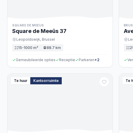
SQUARE DE MEEUS
BRUS
Square de Meeûs
37
Ave
Leopoldswijk,
Brussel
Le
15-1000 m²
88.7 km
2
Gemeubileerde opties
Receptie
Parkeren
+
2
Ve
Te huur
Kantoorruimte
Te 