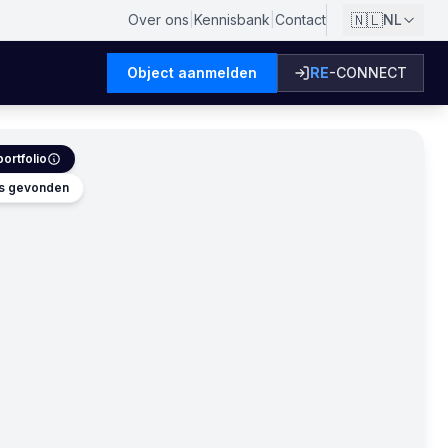
🇳🇱
Over ons
|
Kennisbank
|
Contact
NL
Object aanmelden
RE
-CONNECT
ortfolio
es gevonden