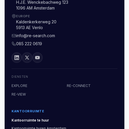
H.J.E. Wenckebachweg 123
1096 AM Amsterdam
EUROPE
Kaldenkerkerweg 20
5913 AE Venlo
info@re-search.com
085 222 0619
DIENSTEN
EXPLORE
RE-CONNECT
RE-VIEW
KANTOORRUIMTE
Kantoorruimte
te huur
Kantoorruimte
huren
Amsterdam