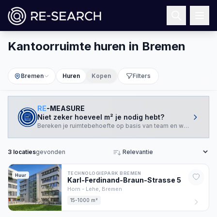
Kantoorruimte huren in Bremen
Bremen
Huren
Kopen
Filters
RE
-MEASURE
Niet zeker hoeveel m² je nodig hebt?
Bereken je ruimtebehoefte op basis van team en werkstijl.
3
locaties
gevonden
Sorteren
TECHNOLOGIEPARK BREMEN
Huur
Karl-Ferdinand-Braun-Strasse
5
Horn - Lehe,
Bremen
15-1000 m²