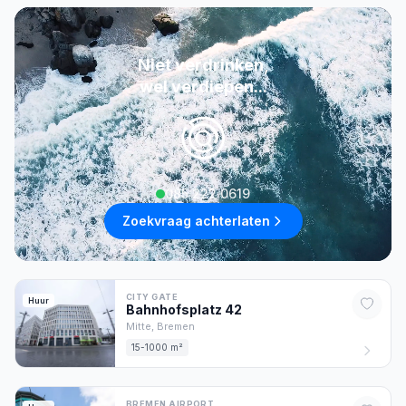
Niet verdrinken,
wel verdiepen...
085 222 0619
Zoekvraag achterlaten
CITY GATE
Huur
Bahnhofsplatz
42
Mitte,
Bremen
15-1000 m²
BREMEN AIRPORT