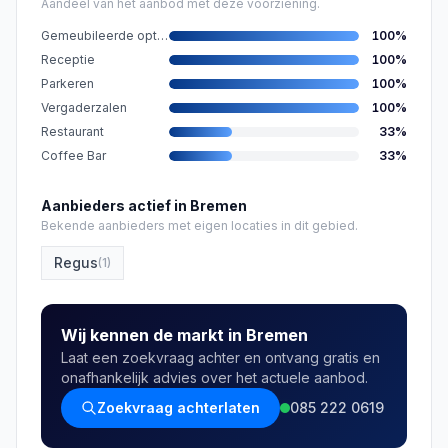
Aandeel van het aanbod met deze voorziening.
Gemeubileerde opties
100
%
Receptie
100
%
Parkeren
100
%
Vergaderzalen
100
%
Restaurant
33
%
Coffee Bar
33
%
Aanbieders actief in Bremen
Bekende aanbieders met eigen locaties in dit gebied.
Regus
(
1
)
Wij kennen de markt in Bremen
Laat een zoekvraag achter en ontvang gratis en
onafhankelijk advies over het actuele aanbod.
Zoekvraag achterlaten
085 222 0619