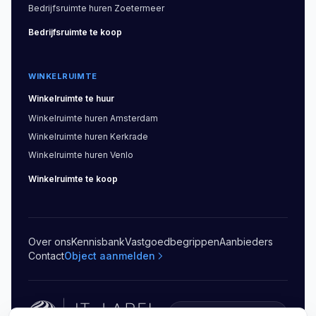
Bedrijfsruimte
huren
Zoetermeer
Bedrijfsruimte
te koop
WINKELRUIMTE
Winkelruimte
te huur
Winkelruimte
huren
Amsterdam
Winkelruimte
huren
Kerkrade
Winkelruimte
huren
Venlo
Winkelruimte
te koop
Over ons
Kennisbank
Vastgoedbegrippen
Aanbieders
Contact
Object aanmelden
5.0
(
20
)