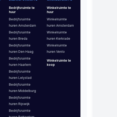
Bedrijfsruimte
te
Winkelruimte
te
huur
huur
Bedrijfsruimte
Winkelruimte
huren
Amsterdam
huren
Amsterdam
Bedrijfsruimte
Winkelruimte
huren
Breda
huren
Kerkrade
Bedrijfsruimte
Winkelruimte
huren
Den Haag
huren
Venlo
Bedrijfsruimte
Winkelruimte
te
huren
Haarlem
koop
Bedrijfsruimte
huren
Lelystad
Bedrijfsruimte
huren
Middelburg
Bedrijfsruimte
huren
Rijswijk
Bedrijfsruimte
huren
Rotterdam