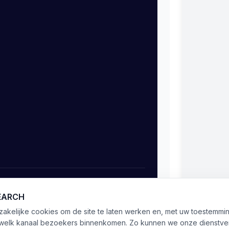
Object aanmelden
SEARCH
kelijke cookies om de site te laten werken en, met uw toestemmin
 welk kanaal bezoekers binnenkomen. Zo kunnen we onze dienstver
5.0
(
20
)