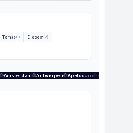
Temse
Diegem
(
1
)
(
2
)
Amsterdam
Antwerpen
Apeldoorn
Arnhem
Aude