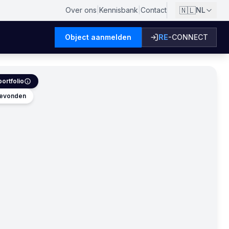
🇳🇱
Over ons
|
Kennisbank
|
Contact
NL
Object aanmelden
RE
-CONNECT
ortfolio
 gevonden