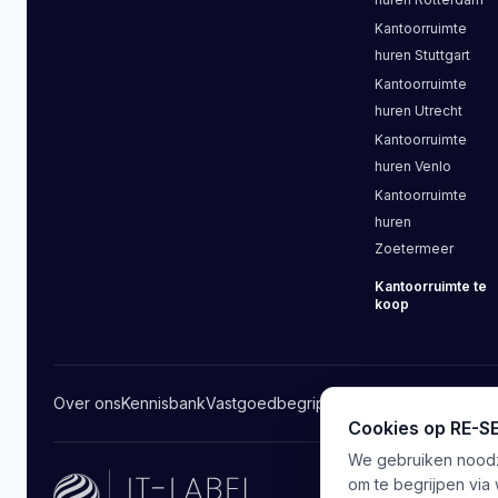
Kantoorruimte
huren
Stuttgart
Kantoorruimte
huren
Utrecht
Kantoorruimte
huren
Venlo
Kantoorruimte
huren
Zoetermeer
Kantoorruimte
te
koop
Over ons
Kennisbank
Vastgoedbegrippen
Aanbieders
Contact
Cookies op RE-
We gebruiken noodza
om te begrijpen via