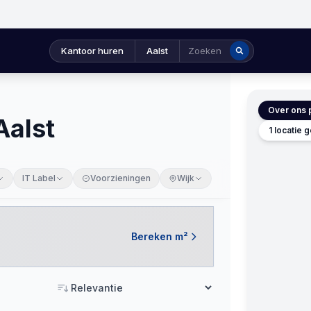
Kantoor huren
Aalst
Zoeken
Over ons p
Aalst
1 locatie
IT Label
Voorzieningen
Wijk
Bereken m²
Sorteren