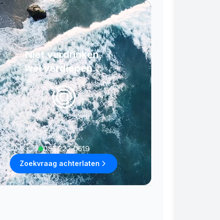
Niet verdrinken,
wel verdiepen...
085 222 0619
Zoekvraag achterlaten