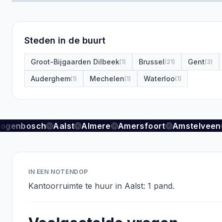
Steden in de buurt
Groot-Bijgaarden Dilbeek
Brussel
Gent
(
1
)
(
21
)
(
3
)
Auderghem
Mechelen
Waterloo
(
1
)
(
1
)
(
1
)
togenbosch
Aalst
Almere
Amersfoort
Amstelveen
IN EEN NOTENDOP
Kantoorruimte te huur in Aalst: 1 pand.