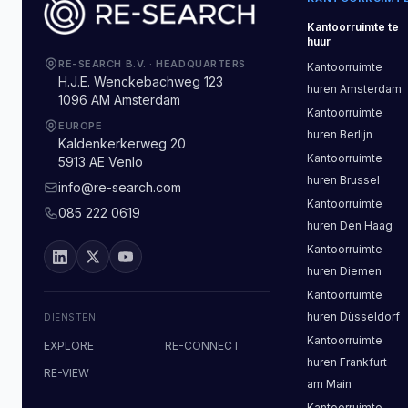
Kantoorruimte
te
huur
RE-SEARCH B.V.
·
HEADQUARTERS
Kantoorruimte
H.J.E. Wenckebachweg 123
huren
Amsterdam
1096 AM Amsterdam
Kantoorruimte
EUROPE
huren
Berlijn
Kaldenkerkerweg 20
Kantoorruimte
5913 AE Venlo
huren
Brussel
info@re-search.com
Kantoorruimte
085 222 0619
huren
Den Haag
Kantoorruimte
huren
Diemen
Kantoorruimte
huren
Düsseldorf
DIENSTEN
Kantoorruimte
EXPLORE
RE-CONNECT
huren
Frankfurt
RE-VIEW
am Main
Kantoorruimte