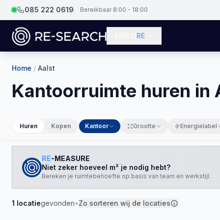
085 222 0619
Bereikbaar 8:00 - 18:00
EXPLO
RE
Home
/
Aalst
Kantoorruimte huren in 
Huren
Kopen
Kantoor
Grootte
Energielabel
RE
-MEASURE
Niet zeker hoeveel m² je nodig hebt?
Bereken je ruimtebehoefte op basis van team en werkstijl.
1
locatie
gevonden
•
Zo sorteren wij de locaties