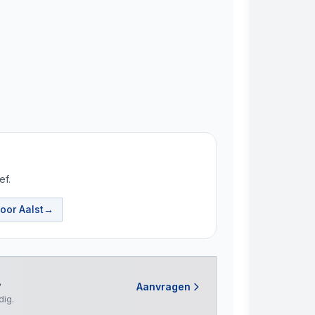
ef.
toor
Aalst
→
Aanvragen
?
dig.