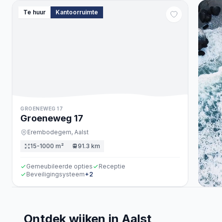
Te huur
Kantoorruimte
GROENEWEG 17
Groeneweg
17
Erembodegem,
Aalst
15-1000 m²
91.3 km
Gemeubileerde opties
Receptie
Beveiligingsysteem
+
2
Ontdek wijken in Aalst