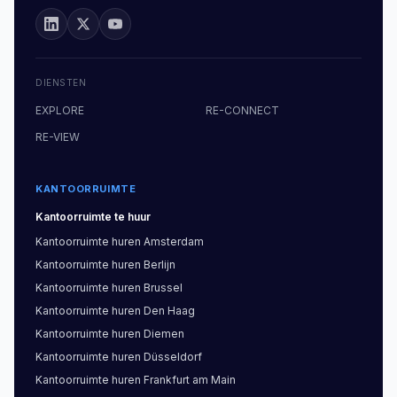
DIENSTEN
EXPLORE
RE-CONNECT
RE-VIEW
KANTOORRUIMTE
Kantoorruimte
te huur
Kantoorruimte
huren
Amsterdam
Kantoorruimte
huren
Berlijn
Kantoorruimte
huren
Brussel
Kantoorruimte
huren
Den Haag
Kantoorruimte
huren
Diemen
Kantoorruimte
huren
Düsseldorf
Kantoorruimte
huren
Frankfurt am Main