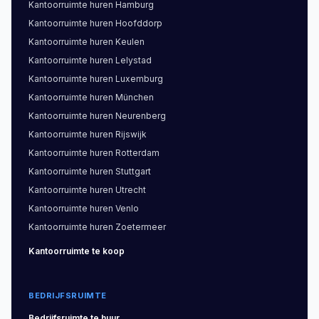
Kantoorruimte
huren
Hamburg
Kantoorruimte
huren
Hoofddorp
Kantoorruimte
huren
Keulen
Kantoorruimte
huren
Lelystad
Kantoorruimte
huren
Luxemburg
Kantoorruimte
huren
München
Kantoorruimte
huren
Neurenberg
Kantoorruimte
huren
Rijswijk
Kantoorruimte
huren
Rotterdam
Kantoorruimte
huren
Stuttgart
Kantoorruimte
huren
Utrecht
Kantoorruimte
huren
Venlo
Kantoorruimte
huren
Zoetermeer
Kantoorruimte
te koop
BEDRIJFSRUIMTE
Bedrijfsruimte
te huur