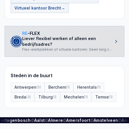
Virtueel kantoor
Brecht
→
RE
-FLEX
Liever flexibel werken of alleen een
bedrijfsadres?
Flex-werkplekken of virtuele kantoren. Geen lang contract nod
Steden in de buurt
Antwerpen
Berchem
Herentals
(
5
)
(
1
)
(
1
)
Breda
Tilburg
Mechelen
Temse
(
3
)
(
1
)
(
1
)
(
1
)
Hertogenbosch
Aalst
Almere
Amersfoort
Amstelveen
Am