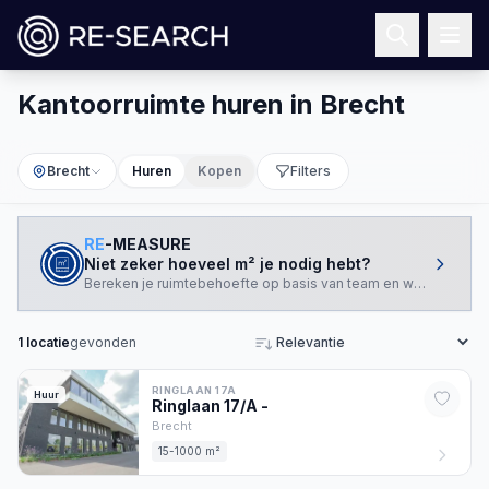
Kantoorruimte huren in Brecht
Brecht
Huren
Kopen
Filters
RE
-MEASURE
Niet zeker hoeveel m² je nodig hebt?
Bereken je ruimtebehoefte op basis van team en werkstijl.
1
locatie
gevonden
Sorteren
RINGLAAN 17A
Huur
Ringlaan 17/A
-
Brecht
15-1000 m²