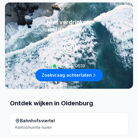
Niet verdrinken,
wel verdiepen...
085 222 0619
Zoekvraag achterlaten
Ontdek wijken in Oldenburg
Bahnhofsviertel
Kantoorruimte
huren