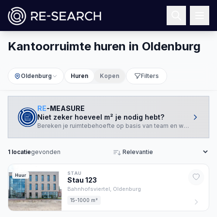
Kantoorruimte huren in Oldenburg
Oldenburg
Huren
Kopen
Filters
RE
-MEASURE
Niet zeker hoeveel m² je nodig hebt?
Bereken je ruimtebehoefte op basis van team en werkstijl.
1
locatie
gevonden
Sorteren
STAU
Huur
Stau
123
Bahnhofsviertel,
Oldenburg
15-1000 m²