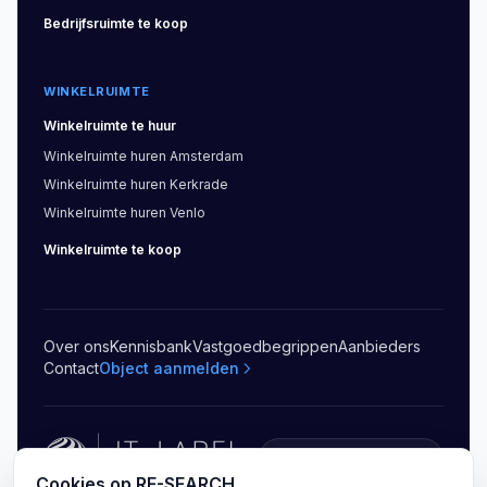
Bedrijfsruimte
te koop
WINKELRUIMTE
Winkelruimte
te huur
Winkelruimte
huren
Amsterdam
Winkelruimte
huren
Kerkrade
Winkelruimte
huren
Venlo
Winkelruimte
te koop
Over ons
Kennisbank
Vastgoedbegrippen
Aanbieders
Contact
Object aanmelden
5.0
(
20
)
Cookies op RE-SEARCH