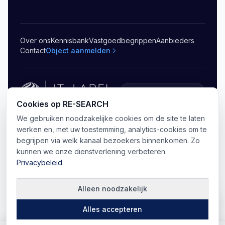
Over ons
Kennisbank
Vastgoedbegrippen
Aanbieders
Contact
Object aanmelden
5.0
(
20
)
Cookies op RE-SEARCH
We gebruiken noodzakelijke cookies om de site te laten
©
2026
RE-SEARCH B.V.
.
Alle rechten voorbehouden
Privacy
Algemene voorwaarden
Sitemap
werken en, met uw toestemming, analytics-cookies om te
Cookie-voorkeuren
begrijpen via welk kanaal bezoekers binnenkomen. Zo
kunnen we onze dienstverlening verbeteren.
Privacybeleid
.
Alleen noodzakelijk
Kaart
Alles accepteren