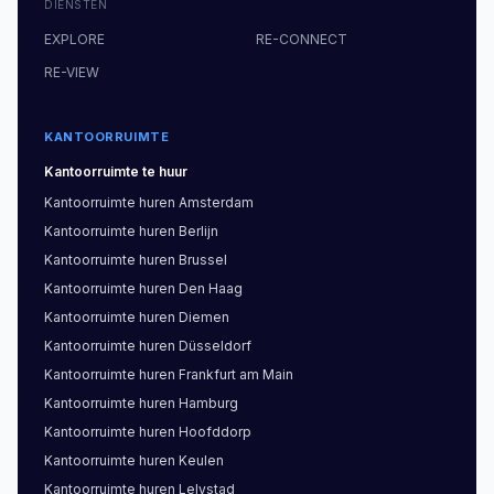
DIENSTEN
EXPLORE
RE-CONNECT
RE-VIEW
KANTOORRUIMTE
Kantoorruimte
te huur
Kantoorruimte
huren
Amsterdam
Kantoorruimte
huren
Berlijn
Kantoorruimte
huren
Brussel
Kantoorruimte
huren
Den Haag
Kantoorruimte
huren
Diemen
Kantoorruimte
huren
Düsseldorf
Kantoorruimte
huren
Frankfurt am Main
Kantoorruimte
huren
Hamburg
Kantoorruimte
huren
Hoofddorp
Kantoorruimte
huren
Keulen
Kantoorruimte
huren
Lelystad