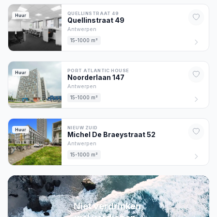
QUELLINSTRAAT 49
Huur
Quellinstraat
49
Antwerpen
15-1000 m²
PORT ATLANTIC HOUSE
Huur
Noorderlaan
147
Antwerpen
15-1000 m²
NIEUW ZUID
Huur
Michel De Braeystraat
52
Antwerpen
15-1000 m²
Niet verdrinken,