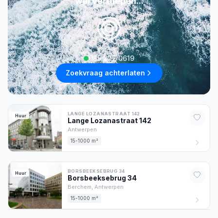
wel verdiepen...
085 222 0619
Zoekvraag achterlaten
LANGE LOZANASTRAAT 142
Huur
Lange Lozanastraat
142
Antwerpen
15-1000 m²
BORSBEEKSEBRUG 34
Huur
Borsbeeksebrug
34
Berchem,
Antwerpen
15-1000 m²