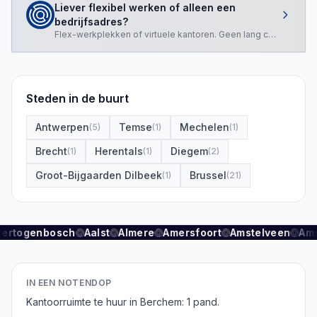
Liever flexibel werken of alleen een
bedrijfsadres?
Flex-werkplekken of virtuele kantoren. Geen lang contract nod
Steden in de buurt
Antwerpen
Temse
Mechelen
(
5
)
(
1
)
(
1
)
Brecht
Herentals
Diegem
(
1
)
(
1
)
(
2
)
Groot-Bijgaarden Dilbeek
Brussel
(
1
)
(
21
)
Hertogenbosch
Aalst
Almere
Amersfoort
Amstelveen
Am
IN EEN NOTENDOP
Kantoorruimte te huur in Berchem: 1 pand.