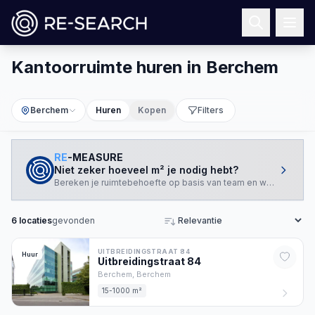
Kantoorruimte huren in Berchem
Berchem
Huren
Kopen
Filters
RE
-MEASURE
Niet zeker hoeveel m² je nodig hebt?
Bereken je ruimtebehoefte op basis van team en werkstijl.
6
locaties
gevonden
Sorteren
UITBREIDINGSTRAAT 84
Huur
Uitbreidingstraat
84
Berchem,
Berchem
15-1000 m²