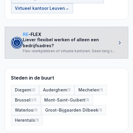
Virtueel kantoor
Leuven
→
RE
-FLEX
Liever flexibel werken of alleen een
bedrijfsadres?
Flex-werkplekken of virtuele kantoren. Geen lang contract nod
Steden in de buurt
Diegem
Auderghem
Mechelen
(
2
)
(
1
)
(
1
)
Brussel
Mont-Saint-Guibert
(
21
)
(
1
)
Waterloo
Groot-Bijgaarden Dilbeek
(
1
)
(
1
)
Herentals
(
1
)