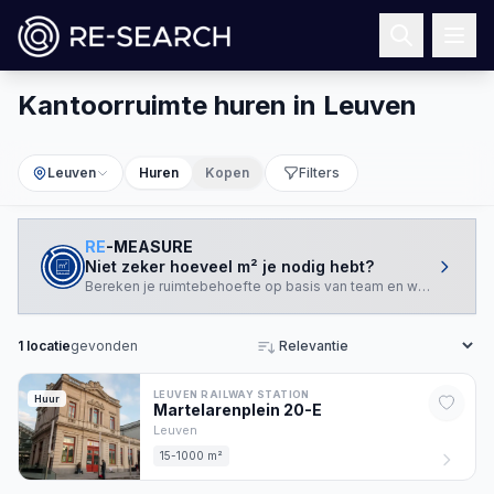
Kantoorruimte huren in Leuven
Leuven
Huren
Kopen
Filters
RE
-MEASURE
Niet zeker hoeveel m² je nodig hebt?
Bereken je ruimtebehoefte op basis van team en werkstijl.
1
locatie
gevonden
Sorteren
LEUVEN RAILWAY STATION
Huur
Martelarenplein
20
-E
Leuven
15-1000 m²