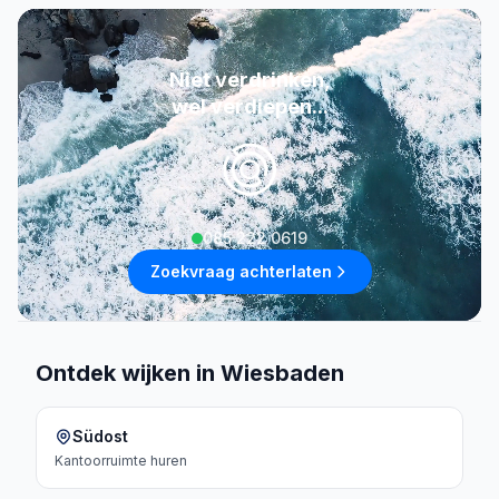
Niet verdrinken,
wel verdiepen...
085 222 0619
Zoekvraag achterlaten
Ontdek wijken in Wiesbaden
Südost
Kantoorruimte
huren