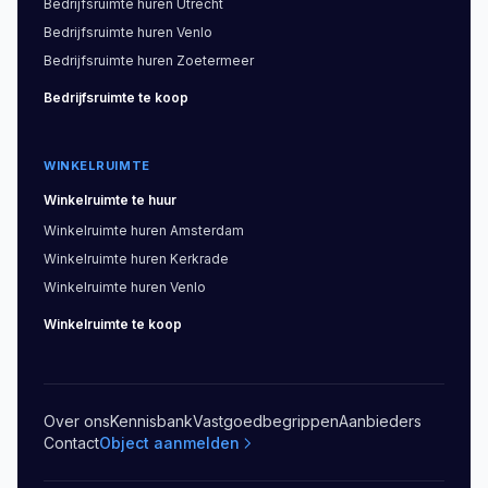
Bedrijfsruimte
huren
Utrecht
Bedrijfsruimte
huren
Venlo
Bedrijfsruimte
huren
Zoetermeer
Bedrijfsruimte
te koop
WINKELRUIMTE
Winkelruimte
te huur
Winkelruimte
huren
Amsterdam
Winkelruimte
huren
Kerkrade
Winkelruimte
huren
Venlo
Winkelruimte
te koop
Over ons
Kennisbank
Vastgoedbegrippen
Aanbieders
Contact
Object aanmelden