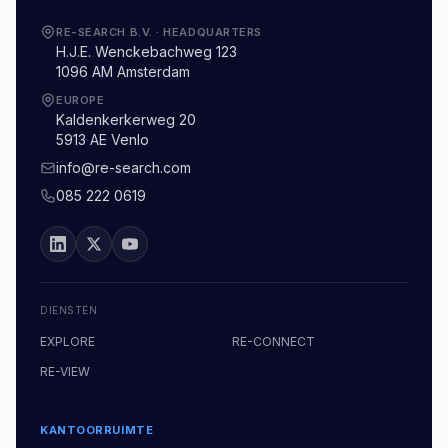
RE-SEARCH B.V.
·
HEADQUARTERS
H.J.E. Wenckebachweg 123
1096 AM Amsterdam
EUROPE
Kaldenkerkerweg 20
5913 AE Venlo
info@re-search.com
085 222 0619
DIENSTEN
EXPLORE
RE-CONNECT
RE-VIEW
KANTOORRUIMTE