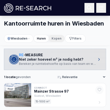
Kantoorruimte huren in Wiesbaden
Wiesbaden
Huren
Kopen
Filters
RE
-MEASURE
Niet zeker hoeveel m² je nodig hebt?
Bereken je ruimtebehoefte op basis van team en werkstijl.
1
locatie
gevonden
Sorteren
CONNECT
Huur
Mainzer Strasse
97
Südost,
Wiesbaden
15-1000 m²