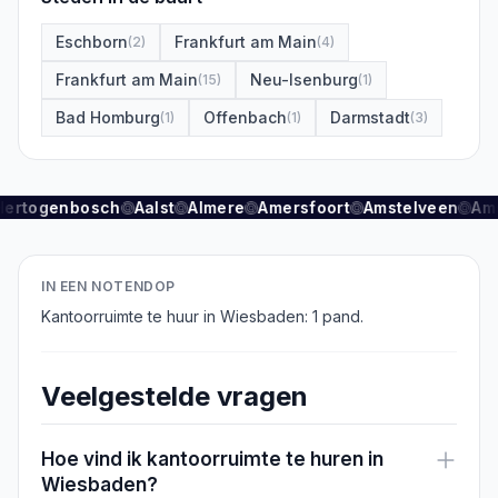
Eschborn
Frankfurt am Main
(
2
)
(
4
)
Frankfurt am Main
Neu-Isenburg
(
15
)
(
1
)
Bad Homburg
Offenbach
Darmstadt
(
1
)
(
1
)
(
3
)
Hertogenbosch
Aalst
Almere
Amersfoort
Amstelveen
Am
IN EEN NOTENDOP
Kantoorruimte te huur in Wiesbaden: 1 pand.
Veelgestelde vragen
Hoe vind ik kantoorruimte te huren in
Wiesbaden?