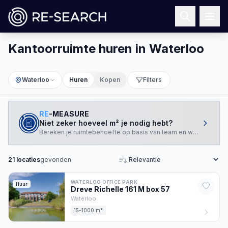
Kantoorruimte huren in Waterloo
Waterloo
Huren
Kopen
Filters
RE
-MEASURE
Niet zeker hoeveel m² je nodig hebt?
Bereken je ruimtebehoefte op basis van team en werkstijl.
21
locaties
gevonden
Sorteren
WATERLOO OFFICE PARK
Huur
Dreve Richelle 161 M box
57
Waterloo
15-1000 m²