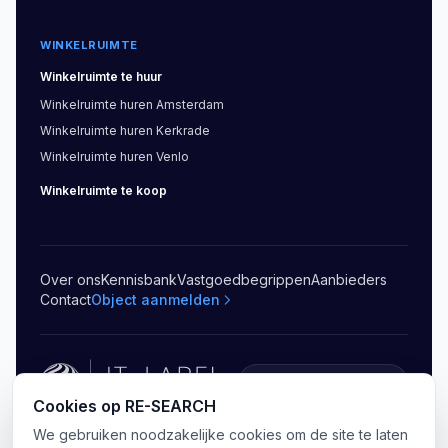
WINKELRUIMTE
Winkelruimte
te huur
Winkelruimte
huren
Amsterdam
Winkelruimte
huren
Kerkrade
Winkelruimte
huren
Venlo
Winkelruimte
te koop
Over ons
Kennisbank
Vastgoedbegrippen
Aanbieders
Contact
Object aanmelden
5.0
(
20
)
Cookies op RE-SEARCH
We gebruiken noodzakelijke cookies om de site te laten
©
2026
RE-SEARCH B.V.
.
Alle rechten voorbehouden