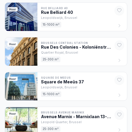
RUE BELLIARD 40
Huur
Rue Belliard
40
Leopoldswijk,
Brussel
15-1000 m²
BRUSSELS CENTRAL STATION
Huur
Rue Des Colonies - Koloniënstraat
56
Quartier Royal,
Brussel
25-300 m²
SQUARE DE MEEUS
Huur
Square de Meeûs
37
Leopoldswijk,
Brussel
15-1000 m²
BRUSSELS AVENUE MARNIX
Huur
Avenue Marnix - Marnixlaan
13
-17
Leopold Quarter,
Brussel
25-300 m²