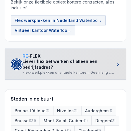
Bekijk onze flexibele opties: kortere contracten, alles
inclusief.
Flex werkplekken in Nederland
Waterloo
→
Virtueel kantoor
Waterloo
→
RE
-FLEX
Liever flexibel werken of alleen een
bedrijfsadres?
Flex-werkplekken of virtuele kantoren. Geen lang contract nod
Steden in de buurt
Braine-L'Alleud
Nivelles
Auderghem
(
1
)
(
1
)
(
1
)
Brussel
Mont-Saint-Guibert
Diegem
(
21
)
(
1
)
(
2
)
Groot-Bijgaarden Dilbeek
Charleroi
(
1
)
(
1
)