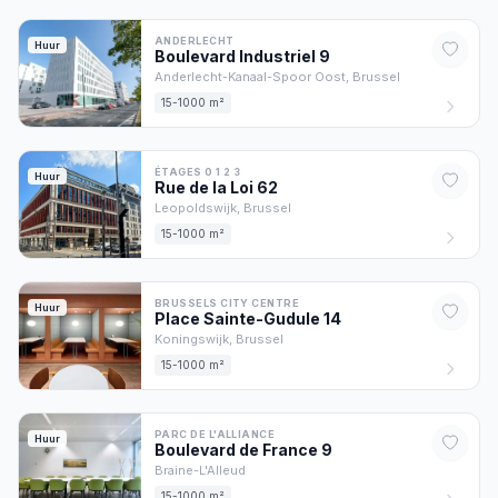
ANDERLECHT
Huur
Boulevard Industriel
9
Anderlecht-Kanaal-Spoor Oost,
Brussel
15-1000 m²
ÉTAGES 0 1 2 3
Huur
Rue de la Loi
62
Leopoldswijk,
Brussel
15-1000 m²
BRUSSELS CITY CENTRE
Huur
Place Sainte-Gudule
14
Koningswijk,
Brussel
15-1000 m²
PARC DE L'ALLIANCE
Huur
Boulevard de France
9
Braine-L'Alleud
15-1000 m²