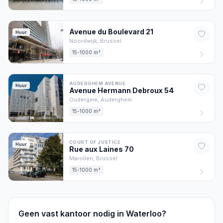
Avenue du Boulevard
21
Huur
Noordwijk,
Brussel
15-1000 m²
AUDERGHEM AVENUE
Huur
Avenue Hermann Debroux
54
Oudergem,
Auderghem
15-1000 m²
COURT OF JUSTICE
Huur
Rue aux Laines
70
Marollen,
Brussel
15-1000 m²
Geen vast kantoor nodig in Waterloo?