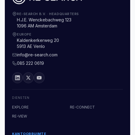
RE-SEARCH B.V.
·
HEADQUARTERS
H.J.E. Wenckebachweg 123
1096 AM Amsterdam
EUROPE
Kaldenkerkerweg 20
5913 AE Venlo
info@re-search.com
085 222 0619
DIENSTEN
EXPLORE
RE-CONNECT
RE-VIEW
KANTOORRUIMTE