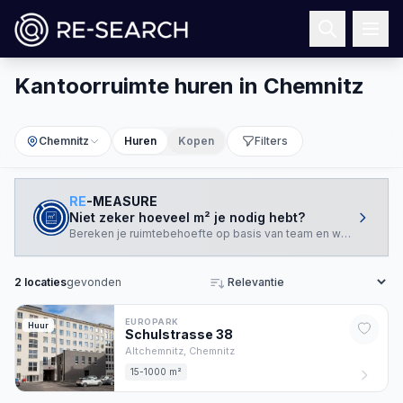
Kantoorruimte huren in Chemnitz
Chemnitz
Huren
Kopen
Filters
RE
-MEASURE
Niet zeker hoeveel m² je nodig hebt?
Bereken je ruimtebehoefte op basis van team en werkstijl.
2
locaties
gevonden
Sorteren
EUROPARK
Huur
Schulstrasse
38
Altchemnitz,
Chemnitz
15-1000 m²