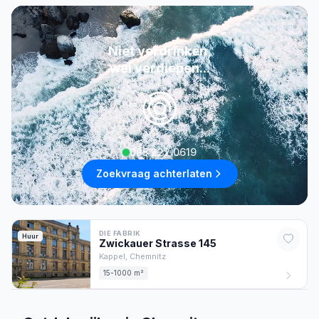
Niet verdrinken,
wel verdiepen...
085 222 0619
Zoekvraag achterlaten
DIE FABRIK
Huur
Zwickauer Strasse
145
Kappel,
Chemnitz
15-1000 m²