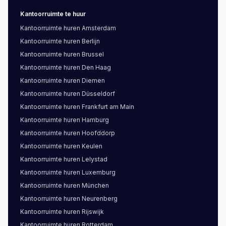
Kantoorruimte
te huur
Kantoorruimte
huren
Amsterdam
Kantoorruimte
huren
Berlijn
Kantoorruimte
huren
Brussel
Kantoorruimte
huren
Den Haag
Kantoorruimte
huren
Diemen
Kantoorruimte
huren
Düsseldorf
Kantoorruimte
huren
Frankfurt am Main
Kantoorruimte
huren
Hamburg
Kantoorruimte
huren
Hoofddorp
Kantoorruimte
huren
Keulen
Kantoorruimte
huren
Lelystad
Kantoorruimte
huren
Luxemburg
Kantoorruimte
huren
München
Kantoorruimte
huren
Neurenberg
Kantoorruimte
huren
Rijswijk
Kantoorruimte
huren
Rotterdam