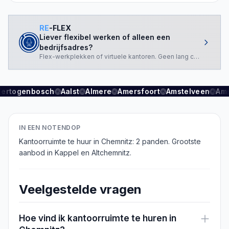
RE
-FLEX
Liever flexibel werken of alleen een
bedrijfsadres?
Flex-werkplekken of virtuele kantoren. Geen lang contract nod
Hertogenbosch
Aalst
Almere
Amersfoort
Amstelveen
Am
IN EEN NOTENDOP
Kantoorruimte te huur in Chemnitz: 2 panden. Grootste
aanbod in Kappel en Altchemnitz.
Veelgestelde vragen
Hoe vind ik kantoorruimte te huren in