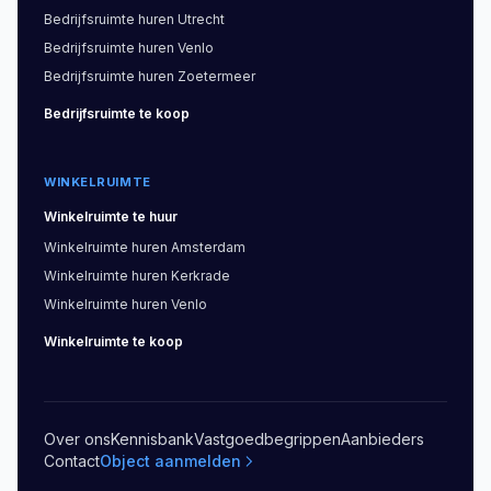
Bedrijfsruimte
huren
Utrecht
Bedrijfsruimte
huren
Venlo
Bedrijfsruimte
huren
Zoetermeer
Bedrijfsruimte
te koop
WINKELRUIMTE
Winkelruimte
te huur
Winkelruimte
huren
Amsterdam
Winkelruimte
huren
Kerkrade
Winkelruimte
huren
Venlo
Winkelruimte
te koop
Over ons
Kennisbank
Vastgoedbegrippen
Aanbieders
Contact
Object aanmelden