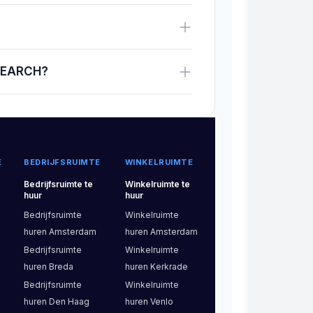
-SEARCH?
E
BEDRIJFSRUIMTE
WINKELRUIMTE
Bedrijfsruimte
te
Winkelruimte
te
huur
huur
Bedrijfsruimte
Winkelruimte
huren
Amsterdam
huren
Amsterdam
Bedrijfsruimte
Winkelruimte
huren
Breda
huren
Kerkrade
Bedrijfsruimte
Winkelruimte
huren
Den Haag
huren
Venlo