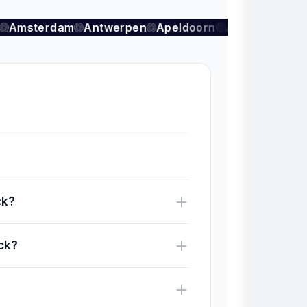
Amsterdam
Antwerpen
Apeldoorn
Arnhem
Aude
ck?
ck?