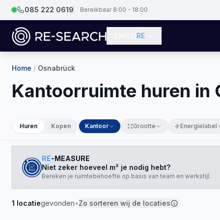
085 222 0619
Bereikbaar 8:00 - 18:00
EXPLO
RE
Home
/
Osnabrück
Kantoorruimte huren in
Huren
Kopen
Kantoor
Grootte
Energielabel
RE
-MEASURE
Niet zeker hoeveel m² je nodig hebt?
Bereken je ruimtebehoefte op basis van team en werkstijl.
1
locatie
gevonden
•
Zo sorteren wij de locaties