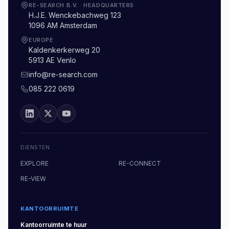
RE-SEARCH B.V.
·
HEADQUARTERS
H.J.E. Wenckebachweg 123
1096 AM Amsterdam
EUROPE
Kaldenkerkerweg 20
5913 AE Venlo
info@re-search.com
085 222 0619
DIENSTEN
EXPLORE
RE-CONNECT
RE-VIEW
KANTOORRUIMTE
Kantoorruimte
te huur