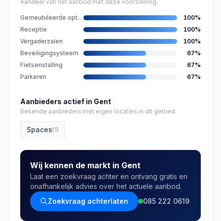
Aandeel van het aanbod met deze voorziening.
Gemeubileerde opties
100
%
Receptie
100
%
Vergaderzalen
100
%
Beveiligingsysteem
67
%
Fietsenstalling
67
%
Parkeren
67
%
Aanbieders actief in Gent
Bekende aanbieders met eigen locaties in dit gebied.
Spaces
(
1
)
Wij kennen de markt in Gent
Laat een zoekvraag achter en ontvang gratis en
onafhankelijk advies over het actuele aanbod.
Zoekvraag achterlaten
085 222 0619