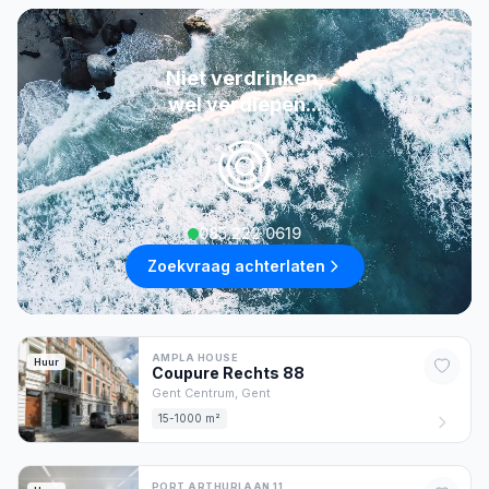
Niet verdrinken,
wel verdiepen...
085 222 0619
Zoekvraag achterlaten
AMPLA HOUSE
Huur
Coupure Rechts
88
Gent Centrum,
Gent
15-1000 m²
PORT ARTHURLAAN 11