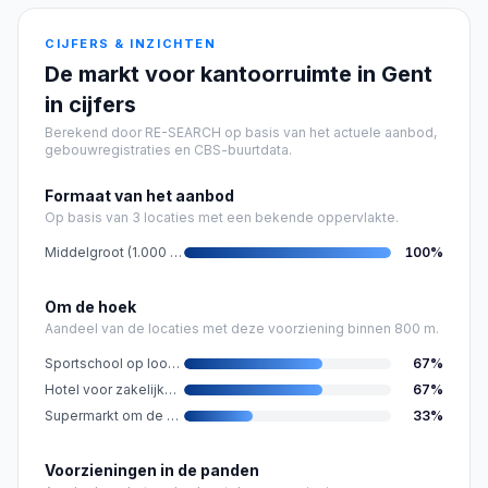
CIJFERS & INZICHTEN
De markt voor kantoorruimte in Gent
in cijfers
Berekend door RE-SEARCH op basis van het actuele aanbod,
gebouwregistraties en CBS-buurtdata.
Formaat van het aanbod
Op basis van 3 locaties met een bekende oppervlakte.
Middelgroot (1.000 - 5.000 m²)
100
%
Om de hoek
Aandeel van de locaties met deze voorziening binnen 800 m.
Sportschool op loopafstand
67
%
Hotel voor zakelijke gasten nabij
67
%
Supermarkt om de hoek
33
%
Voorzieningen in de panden