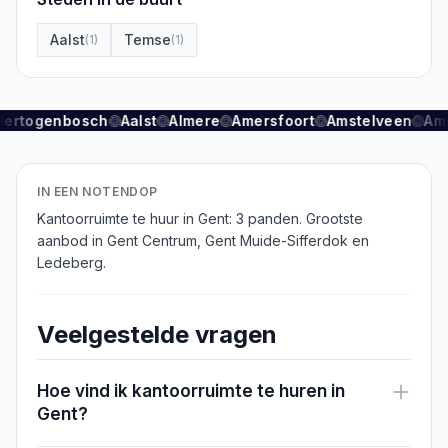
Aalst
Temse
(
1
)
(
1
)
Hertogenbosch
Aalst
Almere
Amersfoort
Amstelveen
Am
IN EEN NOTENDOP
Kantoorruimte te huur in Gent: 3 panden. Grootste
aanbod in Gent Centrum, Gent Muide-Sifferdok en
Ledeberg.
Veelgestelde vragen
Hoe vind ik kantoorruimte te huren in
Gent?