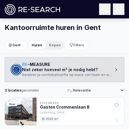
Kantoorruimte huren in Gent
Gent
Huren
Kopen
Filters
RE
-MEASURE
Niet zeker hoeveel m² je nodig hebt?
Bereken je ruimtebehoefte op basis van team en werkstijl.
3
locaties
gevonden
Sorteren
ESPLANADE
Huur
Gaston Crommenlaan
8
Ledeberg,
Gent
15-1000 m²