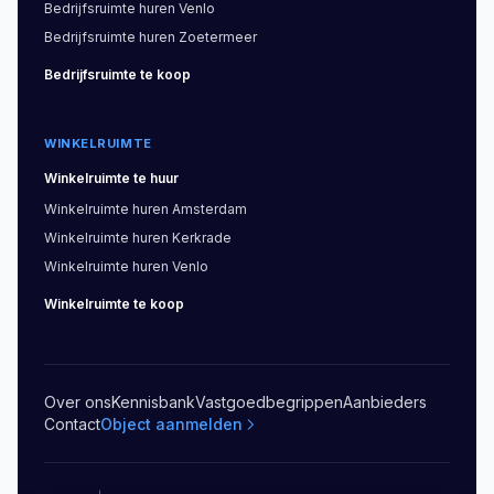
Bedrijfsruimte
huren
Venlo
Bedrijfsruimte
huren
Zoetermeer
Bedrijfsruimte
te koop
WINKELRUIMTE
Winkelruimte
te huur
Winkelruimte
huren
Amsterdam
Winkelruimte
huren
Kerkrade
Winkelruimte
huren
Venlo
Winkelruimte
te koop
Over ons
Kennisbank
Vastgoedbegrippen
Aanbieders
Contact
Object aanmelden