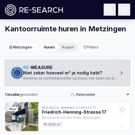
Kantoorruimte huren in Metzingen
Metzingen
Huren
Kopen
Filters
RE
-MEASURE
Niet zeker hoeveel m² je nodig hebt?
Bereken je ruimtebehoefte op basis van team en werkstijl.
1
locatie
gevonden
Sorteren
FRIEDRICH-HENNING-STRASSE 17
Huur
Friedrich-Henning-Strasse
17
Neuhausen an der Erms,
Metzingen
15-1000 m²