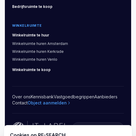
Bedrijfsruimte
te koop
WINKELRUIMTE
Winkelruimte
te huur
Winkelruimte
huren
Amsterdam
Winkelruimte
huren
Kerkrade
Winkelruimte
huren
Venlo
Winkelruimte
te koop
Over ons
Kennisbank
Vastgoedbegrippen
Aanbieders
Contact
Object aanmelden
5.0
(
20
)
Cookies op RE-SEARCH