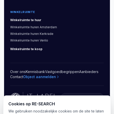
WINKELRUIMTE
Winkelruimte
te huur
Winkelruimte
huren
Amsterdam
Winkelruimte
huren
Kerkrade
Winkelruimte
huren
Venlo
Winkelruimte
te koop
Over ons
Kennisbank
Vastgoedbegrippen
Aanbieders
Contact
Object aanmelden
5.0
(
20
)
Cookies op RE-SEARCH
We gebruiken noodzakelijke cookies om de site te laten
©
2026
RE-SEARCH B.V.
.
Alle rechten voorbehouden