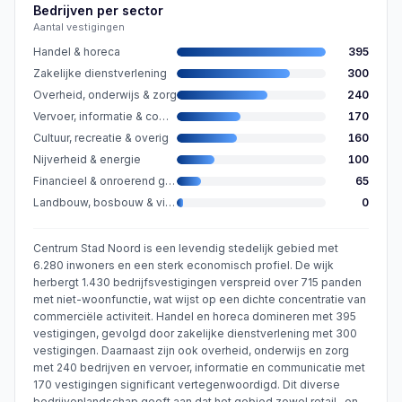
Bedrijven per sector
Aantal vestigingen
Handel & horeca
395
Zakelijke dienstverlening
300
Overheid, onderwijs & zorg
240
Vervoer, informatie & communicatie
170
Cultuur, recreatie & overig
160
Nijverheid & energie
100
Financieel & onroerend goed
65
Landbouw, bosbouw & visserij
0
Centrum Stad Noord is een levendig stedelijk gebied met
6.280 inwoners en een sterk economisch profiel. De wijk
herbergt 1.430 bedrijfsvestigingen verspreid over 715 panden
met niet-woonfunctie, wat wijst op een dichte concentratie van
commerciële activiteit. Handel en horeca domineren met 395
vestigingen, gevolgd door zakelijke dienstverlening met 300
vestigingen. Daarnaast zijn ook overheid, onderwijs en zorg
met 240 bedrijven en vervoer, informatie en communicatie met
170 vestigingen significant vertegenwoordigd. Dit diverse
bedrijvenlandschap geeft aan dat het gebied zowel retail- en