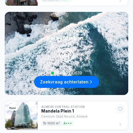
Niet verdrinken,
wel verdiepen...
085 222 0619
Zoekvraag achterlaten
ALMERE CENTRAL STATION
Huur
Mandela Plein
1
Centrum Stad Noord,
Almere
15-1000 m²
A+++