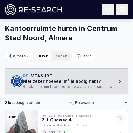
Kantoorruimte huren in Centrum
Stad Noord, Almere
Almere
Huren
Kopen
Filters
RE
-MEASURE
Niet zeker hoeveel m² je nodig hebt?
Bereken je ruimtebehoefte op basis van team en werkstijl.
2
locaties
gevonden
Sorteren
WORLD TRADE CENTRE ALMERE
Huur
P.J. Oudweg
4
Centrum Stad Noord,
Almere
15-1000 m²
A++