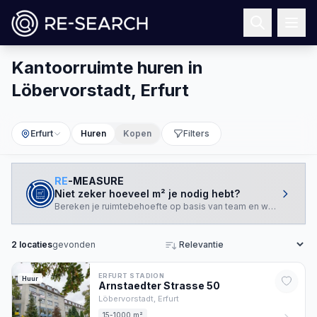
Kantoorruimte huren in
Löbervorstadt, Erfurt
Erfurt
Huren
Kopen
Filters
RE
-MEASURE
Niet zeker hoeveel m² je nodig hebt?
Bereken je ruimtebehoefte op basis van team en werkstijl.
2
locaties
gevonden
Sorteren
ERFURT STADION
Huur
Arnstaedter Strasse
50
Löbervorstadt,
Erfurt
15-1000 m²