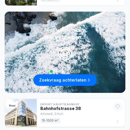
Niet verdrinken,
wel verdiepen...
085 222 0619
Zoekvraag achterlaten
ERFURT HAUPTBAHNHOF
Huur
Bahnhofstrasse
38
Altstadt,
Erfurt
15-1000 m²