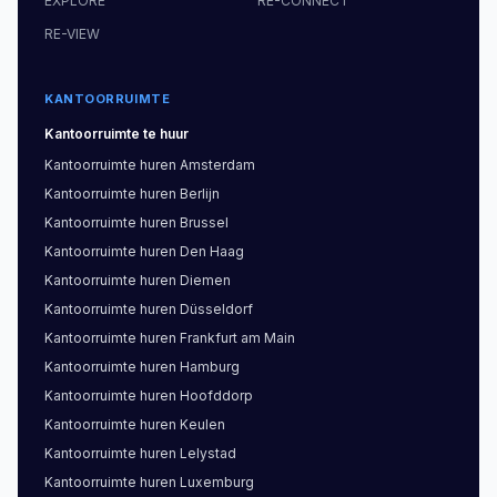
EXPLORE
RE-CONNECT
RE-VIEW
KANTOORRUIMTE
Kantoorruimte
te huur
Kantoorruimte
huren
Amsterdam
Kantoorruimte
huren
Berlijn
Kantoorruimte
huren
Brussel
Kantoorruimte
huren
Den Haag
Kantoorruimte
huren
Diemen
Kantoorruimte
huren
Düsseldorf
Kantoorruimte
huren
Frankfurt am Main
Kantoorruimte
huren
Hamburg
Kantoorruimte
huren
Hoofddorp
Kantoorruimte
huren
Keulen
Kantoorruimte
huren
Lelystad
Kantoorruimte
huren
Luxemburg