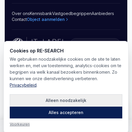
Over ons
Kennisbank
Vastgoedbegrippen
Aanbieders
Contact
Object aanmelden
5.0
(
20
)
Cookies op RE-SEARCH
We gebruiken noodzakelijke cookies om de site te laten
©
2026
RE-SEARCH B.V.
.
Alle rechten voorbehouden
Privacy
Algemene voorwaarden
Sitemap
werken en, met uw toestemming, analytics-cookies om te
Cookie-voorkeuren
begrijpen via welk kanaal bezoekers binnenkomen. Zo
kunnen we onze dienstverlening verbeteren.
Privacybeleid
.
Alleen noodzakelijk
Kaart
Alles accepteren
Voorkeuren
Vragen? Bel ons direct
Bel ons