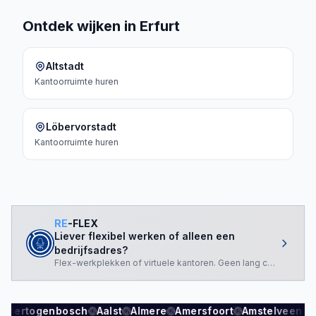
Ontdek wijken in Erfurt
Altstadt
Kantoorruimte
huren
Löbervorstadt
Kantoorruimte
huren
RE
-FLEX
Liever flexibel werken of alleen een
bedrijfsadres?
Flex-werkplekken of virtuele kantoren. Geen lang contract nod
s-Hertogenbosch
Aalst
Almere
Amersfoort
Amstelveen