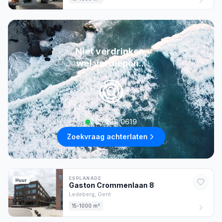
Niet verdrinken,
wel verdiepen...
085 222 0619
Zoekvraag achterlaten
ESPLANADE
Huur
Gaston Crommenlaan
8
Ledeberg,
Gent
15-1000 m²