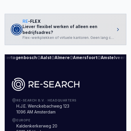
RE
-FLEX
Liever flexibel werken of alleen een
bedrijfsadres?
Flex-werkplekken of virtuele kantoren. Geen lang contract nod
s-Hertogenbosch
Aalst
Almere
Amersfoort
Amstelveen
RE-SEARCH B.V.
·
HEADQUARTERS
H.J.E. Wenckebachweg 123
1096 AM Amsterdam
EUROPE
Kaldenkerkerweg 20