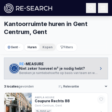
Kantoorruimte huren in Gent
Centrum, Gent
Gent
Huren
Kopen
Filters
RE
-MEASURE
Niet zeker hoeveel m² je nodig hebt?
Bereken je ruimtebehoefte op basis van team en werkstijl.
3
locaties
gevonden
Sorteren
AMPLA HOUSE
Huur
Coupure Rechts
88
Gent Centrum,
Gent
15-1000 m²