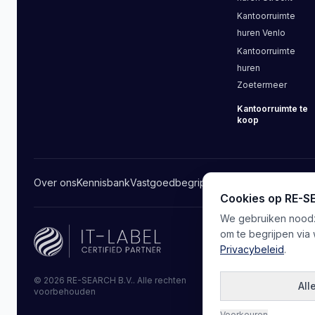
Kantoorruimte
huren
Venlo
Kantoorruimte
huren
Zoetermeer
Kantoorruimte
te
koop
Over ons
Kennisbank
Vastgoedbegrippen
Aanbieders
Contact
Cookies op RE-
We gebruiken noodza
om te begrijpen via
Privacybeleid
.
Privacy
Algeme
©
2026
RE-SEARCH B.V.
.
Alle rechten
All
voorbehouden
Cookie-voork
Voorkeuren