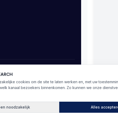
Object aanmelden
SEARCH
kelijke cookies om de site te laten werken en, met uw toestemmin
 welk kanaal bezoekers binnenkomen. Zo kunnen we onze dienstver
5.0
(
20
)
ne voorwaarden
Sitemap
een noodzakelijk
Alles accepte
euren