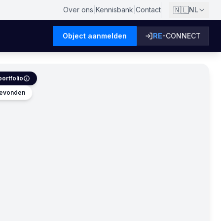
🇳🇱
Over ons
|
Kennisbank
|
Contact
NL
Object aanmelden
RE
-CONNECT
ortfolio
 gevonden