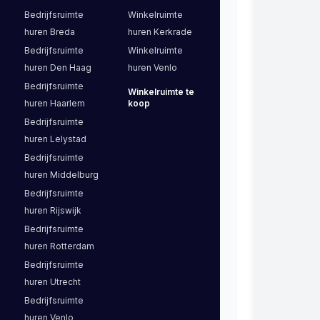
Bedrijfsruimte
Winkelruimte
huren
Breda
huren
Kerkrade
Bedrijfsruimte
Winkelruimte
huren
Den Haag
huren
Venlo
Bedrijfsruimte
Winkelruimte
te
huren
Haarlem
koop
Bedrijfsruimte
huren
Lelystad
Bedrijfsruimte
huren
Middelburg
Bedrijfsruimte
huren
Rijswijk
Bedrijfsruimte
huren
Rotterdam
Bedrijfsruimte
huren
Utrecht
Bedrijfsruimte
huren
Venlo