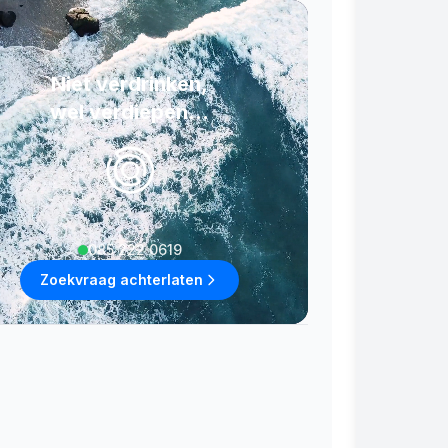
Niet verdrinken,
wel verdiepen...
085 222 0619
Zoekvraag achterlaten