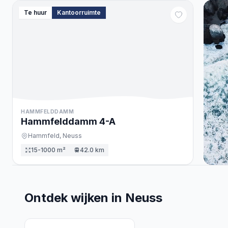
Te huur
Kantoorruimte
HAMMFELDDAMM
Hammfelddamm
4
-A
Hammfeld,
Neuss
15-1000 m²
42.0 km
Ontdek wijken in Neuss