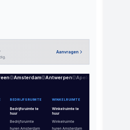
Aanvragen
?
dig.
veen
Amsterdam
Antwerpen
Apeldoorn
Arnhem
E
BEDRIJFSRUIMTE
WINKELRUIMTE
Bedrijfsruimte
te
Winkelruimte
te
huur
huur
Bedrijfsruimte
Winkelruimte
huren
Amsterdam
huren
Amsterdam