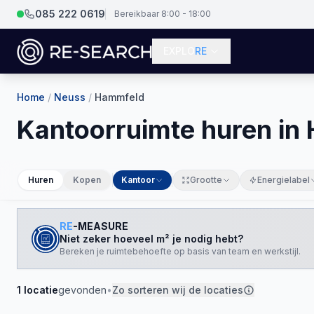
085 222 0619
Bereikbaar 8:00 - 18:00
EXPLO
RE
Home
/
Neuss
/
Hammfeld
Kantoorruimte huren in
Huren
Kopen
Kantoor
Grootte
Energielabel
RE
-MEASURE
Niet zeker hoeveel m² je nodig hebt?
Bereken je ruimtebehoefte op basis van team en werkstijl.
1
locatie
gevonden
•
Zo sorteren wij de locaties