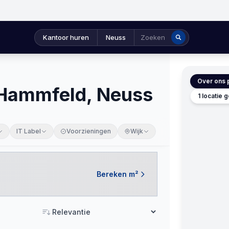
Kantoor huren
Neuss
Zoeken
Over ons p
 Hammfeld, Neuss
1 locatie
IT Label
Voorzieningen
Wijk
Bereken m²
Sorteren