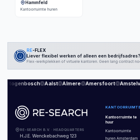
Hammfeld
Kantoorruimte
huren
RE
-FLEX
Liever flexibel werken of alleen een bedrijfsadres
Flex-werkplekken of virtuele kantoren. Geen lang contract no
-Hertogenbosch
Aalst
Almere
Amersfoort
Amstel
KANTOORRUIMT
Kantoorruimte
te
huur
RE-SEARCH B.V.
·
HEADQUARTERS
Kantoorruimte
H.J.E. Wenckebachweg 123
huren
Amsterdam