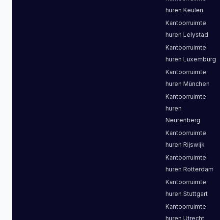
huren
Keulen
Kantoorruimte
huren
Lelystad
Kantoorruimte
huren
Luxemburg
Kantoorruimte
huren
München
Kantoorruimte
huren
Neurenberg
Kantoorruimte
huren
Rijswijk
Kantoorruimte
huren
Rotterdam
Kantoorruimte
huren
Stuttgart
Kantoorruimte
huren
Utrecht