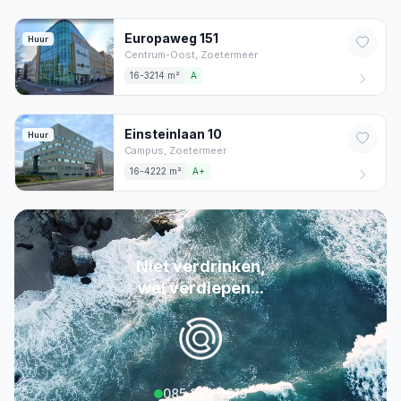
Europaweg
151
Huur
Centrum-Oost,
Zoetermeer
16-3214 m²
A
Einsteinlaan
10
Huur
Campus,
Zoetermeer
16-4222 m²
A+
Niet verdrinken,
wel verdiepen...
085 222 0619