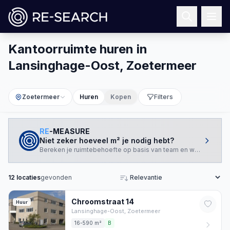
Kantoorruimte huren in
Lansinghage-Oost, Zoetermeer
Zoetermeer
Huren
Kopen
Filters
RE
-MEASURE
Niet zeker hoeveel m² je nodig hebt?
Bereken je ruimtebehoefte op basis van team en werkstijl.
12
locaties
gevonden
Sorteren
Chroomstraat
14
Huur
Lansinghage-Oost,
Zoetermeer
16-590 m²
B