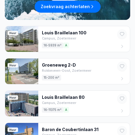
Zoekvraag achterlaten
Louis Braillelaan
100
Huur
Campus,
Zoetermeer
16-5939 m²
A
Groeneweg
2
-D
Huur
Rokkeveen-Oost,
Zoetermeer
15-200 m²
Louis Braillelaan
80
Huur
Campus,
Zoetermeer
16-11375 m²
A
Baron de Coubertinlaan
31
Huur