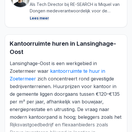
Als Tech Director bij RE-SEARCH is Miquel van
Dongen medeverantwoordelijk voor de
ontwikkeling van het platform en het
Lees meer
verzamelen, structureren en analyseren van
data. Door technologie en vastgoedkennis te
combineren zorgt hij ervoor dat RE-SEARCH
Kantoorruimte huren in Lansinghage-
continu betrouwbare en actuele marktdata kan
genereren.
Oost
Lansinghage-Oost is een werkgebied in
Zoetermeer waar
kantoorruimte te huur in
Zoetermeer
zich concentreert rond gevestigde
bedrijventerreinen. Huurprijzen voor kantoor in
de gemeente liggen doorgaans tussen €120–€135
per m² per jaar, afhankelijk van bouwjaar,
energieprestatie en uitrusting. De vraag naar
modern kantoorpand is hoog; beleggers zoals het
Rijksvastgoedbedrijf en flexaanbieders zoals