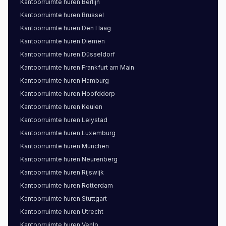
Kantoorruimte
huren
Berlijn
omgeving, waardoor kantoorgebruikers alles
Kantoorruimte
huren
Brussel
hebben wat ze nodig hebben.
Kantoorruimte
huren
Den Haag
Kantoorruimte
huren
Diemen
Voordelen van huren in Lansinghage-
Kantoorruimte
huren
Düsseldorf
Oost
Kantoorruimte
huren
Frankfurt am Main
Huren in Lansinghage-Oost geeft toegang tot een
Kantoorruimte
huren
Hamburg
dynamisch bedrijventerrein zonder de hogere
Kantoorruimte
huren
Hoofddorp
kosten van kernsteden. Veel eigenaars hier bieden
Kantoorruimte
huren
Keulen
korte huurperioden en flexibele schaalvergroting
Kantoorruimte
huren
Lelystad
aan, ideaal voor groeiende bedrijven. Moderne
Kantoorruimte
huren
Luxemburg
kantoorpanden (onder meer op park Rokkeveen
Kantoorruimte
huren
München
en bedrijventerrein Lansinghage) voldoen aan
Kantoorruimte
huren
Neurenberg
hedendaagse ESG-eisen en zijn voorzien van
Kantoorruimte
huren
Rijswijk
duurzaamheidskenmerken. Voor huurders die
Kantoorruimte
huren
Rotterdam
zich willen vestigen zonder langdurige
Kantoorruimte
huren
Stuttgart
vastlegging, biedt deze locatie een praktische
Kantoorruimte
huren
Utrecht
balans: goed bereikbaar, kosteneffectief, en met
Kantoorruimte
huren
Venlo