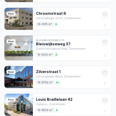
Chroomstraat
6
Huur
Lansinghage-Oost,
Zoetermeer
16-4515 m²
A
BLEISWIJKSEWEG 37
Huur
Bleiswijkseweg
37
Dutch Innovation Park,
Zoetermeer
15-1000 m²
A
Zilverstraat
1
Huur
Lansinghage-West,
Zoetermeer
16-8762 m²
A+
Louis Braillelaan
42
Huur
Campus,
Zoetermeer
16-8530 m²
A