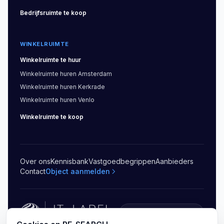
Bedrijfsruimte
te koop
WINKELRUIMTE
Winkelruimte
te huur
Winkelruimte
huren
Amsterdam
Winkelruimte
huren
Kerkrade
Winkelruimte
huren
Venlo
Winkelruimte
te koop
Over ons
Kennisbank
Vastgoedbegrippen
Aanbieders
Contact
Object aanmelden
5.0
(
20
)