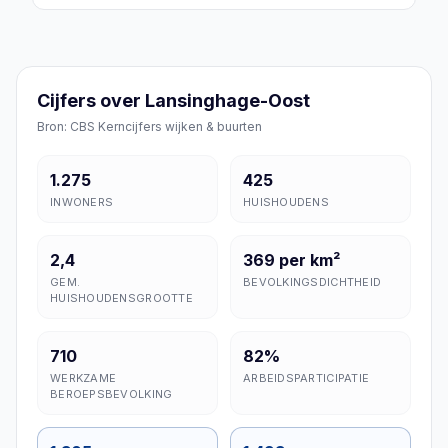
Cijfers over Lansinghage-Oost
Bron: CBS Kerncijfers wijken & buurten
1.275
425
INWONERS
HUISHOUDENS
2,4
369 per km²
GEM.
BEVOLKINGSDICHTHEID
HUISHOUDENSGROOTTE
710
82%
WERKZAME
ARBEIDSPARTICIPATIE
BEROEPSBEVOLKING