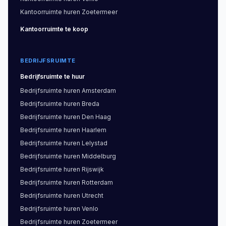
voldoende faciliteiten voor personeelsbehoud.
Kantoorruimte
huren
Zoetermeer
Wil je kantoorruimte in Lansinghage-Oost
Kantoorruimte
te koop
verkennen? Bekijk ons actuele aanbod of vraag
een vrijblijvend advies aan bij het team van RE-
BEDRIJFSRUIMTE
SEARCH.
Bedrijfsruimte
te huur
Bedrijfsruimte
huren
Amsterdam
Bedrijfsruimte
huren
Breda
Bedrijfsruimte
huren
Den Haag
Bedrijfsruimte
huren
Haarlem
Bedrijfsruimte
huren
Lelystad
Bedrijfsruimte
huren
Middelburg
Bedrijfsruimte
huren
Rijswijk
Bedrijfsruimte
huren
Rotterdam
Bedrijfsruimte
huren
Utrecht
Bedrijfsruimte
huren
Venlo
Bedrijfsruimte
huren
Zoetermeer