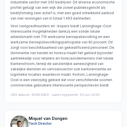
industriële sector met 240 bedrijven. Dit diverse economische
profiel getuigt van een wijk die zowel publieksgericht als
bedrijfsmatig zeer actief is, met een goed ontwikkeld aanbod
van niet-woningen van in totaal 1.493 eenheden.
Voor vastgoedhuurders en -kopers biedt Lansinghage-Oost
interessante mogelijkheden dankzij een solide lokale
arbeidsmarkt met 710 werkzame beroepsbevolking en een
werkzame beroepsbevolkingsparticipatie van 82 procent. Dit
zorgt voor beschikbaarheid van gekwalificeerd personeel. De
dominantie van handel en horeca maakt het gebied bijzonder
aantrekkelijk voor retailers en horecaondernemers met lokale
klantenstroom, terwijl de aanzienlijke aanwezigheid van
zakelijke diensten en vervoerssector ook kantorenruimte en
logistieke locaties waardevol maakt. Kortom, Lansinghage-
Oost is een veelzijdig gebied dat voor verschillende soorten
commerciële gebruikers interessante perspectieven biedt.
CBS dataset
:
85984NED
· Laatst bijgewerkt: 29 juni 2026
Miquel van Dongen
Tech Director