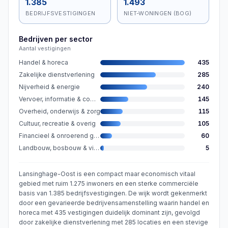
1.385
1.493
BEDRIJFSVESTIGINGEN
NIET-WONINGEN (BOG)
Bedrijven per sector
Aantal vestigingen
Handel & horeca
435
Zakelijke dienstverlening
285
Nijverheid & energie
240
Vervoer, informatie & communicatie
145
Overheid, onderwijs & zorg
115
Cultuur, recreatie & overig
105
Financieel & onroerend goed
60
Landbouw, bosbouw & visserij
5
Lansinghage-Oost is een compact maar economisch vitaal
gebied met ruim 1.275 inwoners en een sterke commerciële
basis van 1.385 bedrijfsvestigingen. De wijk wordt gekenmerkt
door een gevarieerde bedrijvensamenstelling waarin handel en
horeca met 435 vestigingen duidelijk dominant zijn, gevolgd
door zakelijke dienstverlening met 285 locaties en een stevige