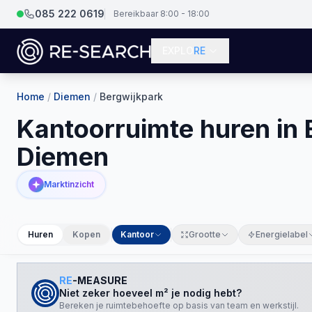
085 222 0619
Bereikbaar 8:00 - 18:00
EXPLO
RE
Home
/
Diemen
/
Bergwijkpark
Kantoorruimte huren in 
Diemen
Marktinzicht
Huren
Kopen
Kantoor
Grootte
Energielabel
RE
-MEASURE
Niet zeker hoeveel m² je nodig hebt?
Bereken je ruimtebehoefte op basis van team en werkstijl.