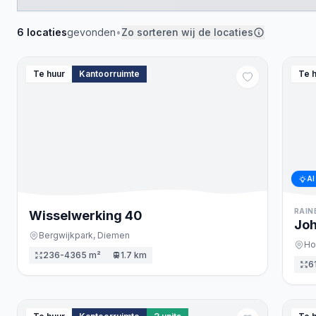
6
locaties
gevonden
•
Zo sorteren wij de locaties
Te huur
Kantoorruimte
Te 
AI
RAIN
Wisselwerking
40
Joh
Bergwijkpark,
Diemen
Ho
236-4365 m²
1.7 km
6