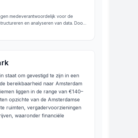
ongen medeverantwoordelijk voor de
structureren en analyseren van data. Door
gt hij ervoor dat RE-SEARCH continu
ark
n staat om gevestigd te zijn in een
ede bereikbaarheid naar Amsterdam
Diemen liggen in de range van €140–
dt ten opzichte van de Amsterdamse
chte ruimten, vergadervoorzieningen
rijven, waaronder financiële