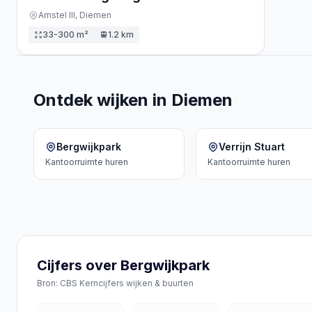
Amstel III,
Diemen
33-300 m²
1.2 km
Ontdek wijken in Diemen
Bergwijkpark
Verrijn Stuart
Kantoorruimte
huren
Kantoorruimte
huren
Cijfers over Bergwijkpark
Bron: CBS Kerncijfers wijken & buurten