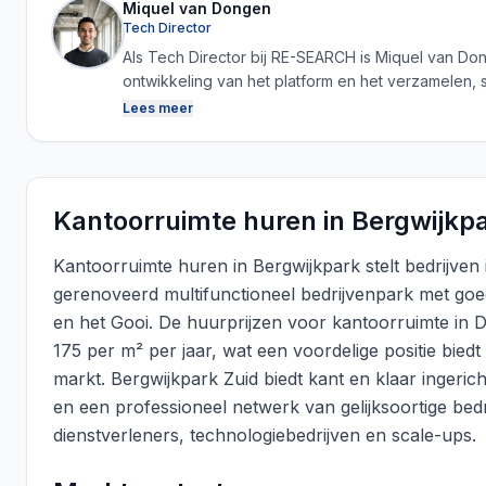
Miquel van Dongen
Tech Director
Als Tech Director bij RE-SEARCH is Miquel van D
ontwikkeling van het platform en het verzamelen, 
technologie en vastgoedkennis te combineren zor
Lees meer
betrouwbare en actuele marktdata kan genereren.
Kantoorruimte huren in Bergwijkp
Kantoorruimte huren in Bergwijkpark stelt bedrijven i
gerenoveerd multifunctioneel bedrijvenpark met go
en het Gooi. De huurprijzen voor kantoorruimte in 
175 per m² per jaar, wat een voordelige positie bie
markt. Bergwijkpark Zuid biedt kant en klaar ingeri
en een professioneel netwerk van gelijksoortige bed
dienstverleners, technologiebedrijven en scale-ups.