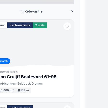
Sorteren
huur
Kantoorruimte
2
units
 match
BOW OFFICES
an Cruijff Boulevard
61
-95
ofdcentrum Zuidoost,
Diemen
15-619 m²
152 m