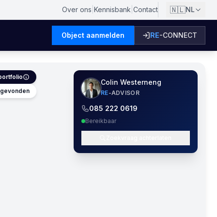
🇳🇱
Over ons
|
Kennisbank
|
Contact
NL
Object aanmelden
RE
-CONNECT
ortfolio
Colin Westerneng
s gevonden
RE
-ADVISOR
085 222 0619
Bereikbaar
Zoekvraag achterlaten