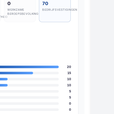
0
70
WERKZAME
BEDRIJFSVESTIGINGEN
BEROEPSBEVOLKING
THEID
20
15
10
10
5
5
0
0