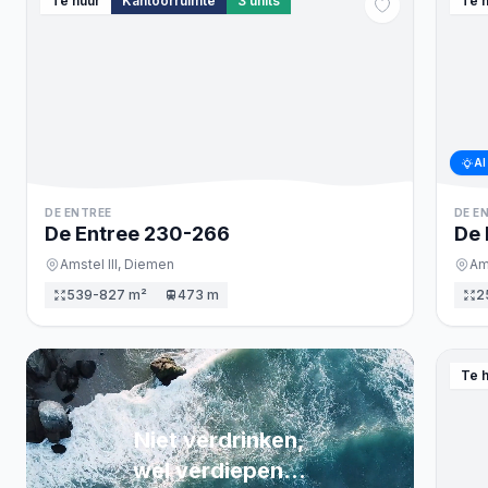
Te huur
Kantoorruimte
3
units
Te 
AI
DE ENTREE
DE E
De Entree
230
-266
De 
Amstel III,
Diemen
Ams
539-827 m²
473 m
2
Te 
Niet verdrinken,
wel verdiepen...