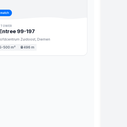
 match
 TOWER
Entree
99
-197
ofdcentrum Zuidoost,
Diemen
5-500 m²
496 m