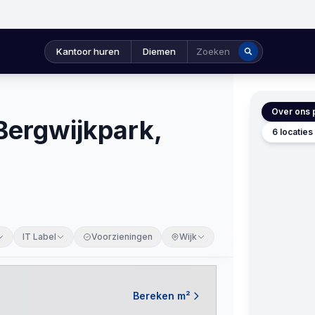
Kantoor huren
Diemen
Zoeken
Over ons p
Bergwijkpark,
6 locatie
IT Label
Voorzieningen
Wijk
Bereken m²