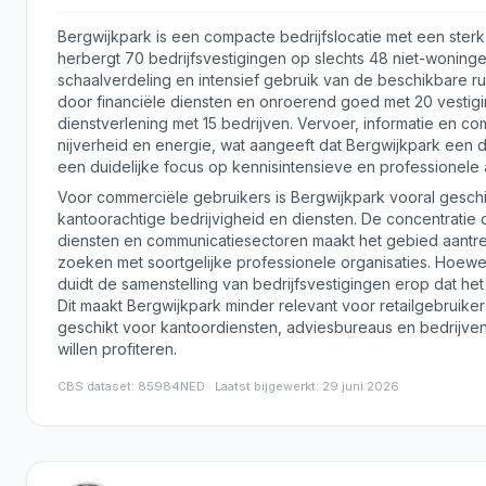
Bergwijkpark is een compacte bedrijfslocatie met een sterk
herbergt 70 bedrijfsvestigingen op slechts 48 niet-woningen
schaalverdeling en intensief gebruik van de beschikbare 
door financiële diensten en onroerend goed met 20 vestig
dienstverlening met 15 bedrijven. Vervoer, informatie en com
nijverheid en energie, wat aangeeft dat Bergwijkpark een 
een duidelijke focus op kennisintensieve en professionele ac
Voor commerciële gebruikers is Bergwijkpark vooral geschik
kantoorachtige bedrijvigheid en diensten. De concentratie o
diensten en communicatiesectoren maakt het gebied aantrek
zoeken met soortgelijke professionele organisaties. Hoew
duidt de samenstelling van bedrijfsvestigingen erop dat he
Dit maakt Bergwijkpark minder relevant voor retailgebruiker
geschikt voor kantoordiensten, adviesbureaus en bedrijve
willen profiteren.
CBS dataset
:
85984NED
· Laatst bijgewerkt: 29 juni 2026