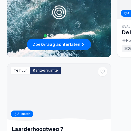
AI
OVAL
De 
085 222 0619
Ho
Zoekvraag achterlaten
2
Te huur
Kantoorruimte
AI match
Laarderhoogtweg
7