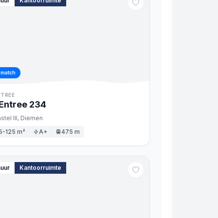
huur
Kantoorruimte
 match
NTREE
Entree
234
tel III,
Diemen
5-125 m²
A+
475 m
huur
Kantoorruimte