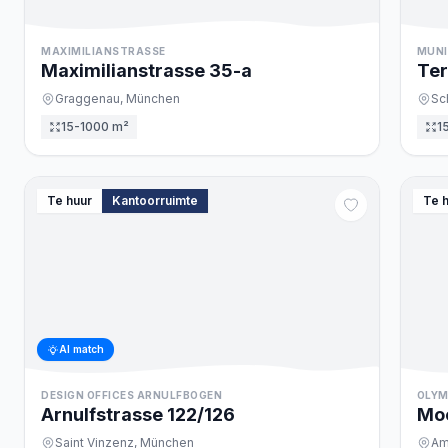
MAXIMILIANSTRASSE
MUNI
Maximilianstrasse
35
-a
Ter
Graggenau,
München
Sc
15-1000 m²
1
Te huur
Kantoorruimte
Te 
AI match
DESIGN OFFICES ARNULFBOGEN
OLYM
Arnulfstrasse
122/126
Moo
Saint Vinzenz,
München
Am