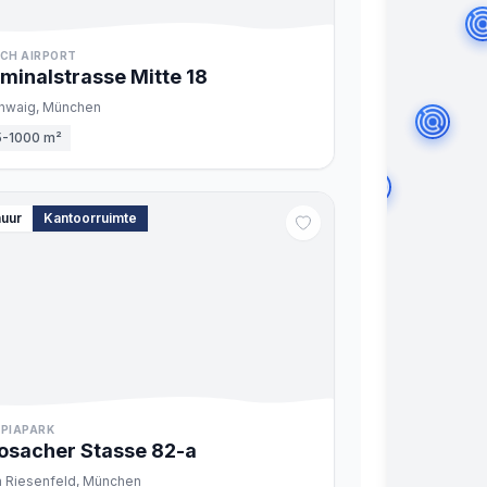
CH AIRPORT
minalstrasse Mitte
18
hwaig,
München
5-1000 m²
huur
Kantoorruimte
PIAPARK
sacher Stasse
82
-a
 Riesenfeld,
München