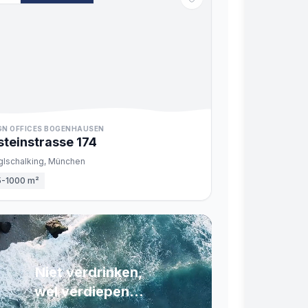
GN OFFICES BOGENHAUSEN
steinstrasse
174
glschalking,
München
5-1000 m²
Niet verdrinken,
wel verdiepen...