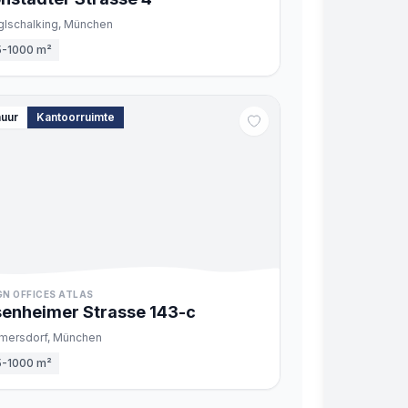
glschalking,
München
5-1000 m²
huur
Kantoorruimte
GN OFFICES ATLAS
enheimer Strasse
143
-c
mersdorf,
München
5-1000 m²