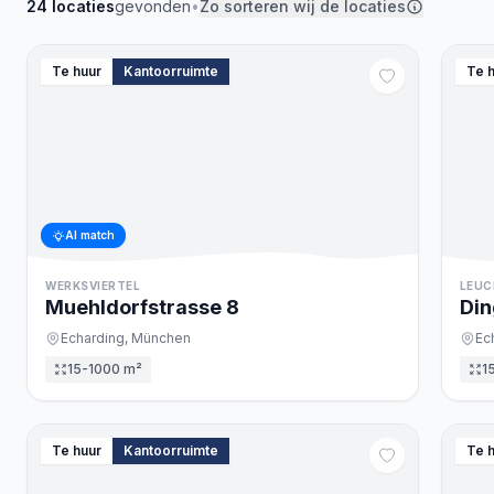
24
locaties
gevonden
•
Zo sorteren wij de locaties
Te huur
Kantoorruimte
Te 
AI match
WERKSVIERTEL
LEUC
Muehldorfstrasse
8
Din
Echarding,
München
Ec
15-1000 m²
1
Te huur
Kantoorruimte
Te 