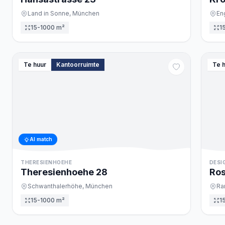
Land in Sonne,
München
En
15-1000 m²
1
Te huur
Kantoorruimte
Te 
AI match
THERESIENHOEHE
DESI
Theresienhoehe
28
Ros
Schwanthalerhöhe,
München
Ra
15-1000 m²
1