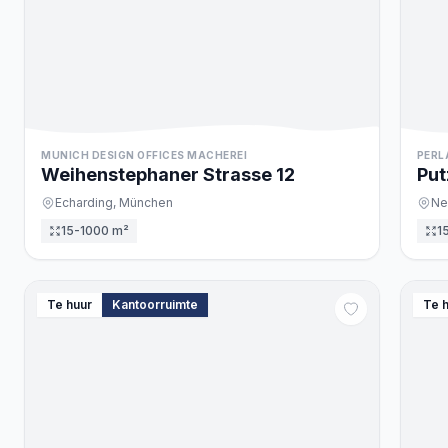
MUNICH DESIGN OFFICES MACHEREI
PERL
Weihenstephaner Strasse
12
Put
Echarding,
München
Ne
15-1000 m²
1
Te huur
Kantoorruimte
Te 