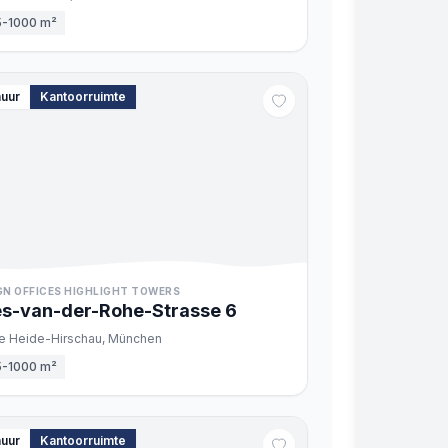
5-1000 m²
huur
Kantoorruimte
GN OFFICES HIGHLIGHT TOWERS
s-van-der-Rohe-Strasse
6
te Heide-Hirschau,
München
5-1000 m²
huur
Kantoorruimte