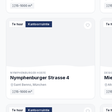
15-1000 m²
1
Te huur
Kantoorruimte
Te 
NYMPHENBURGER HOEFE
DESI
Nymphenburger Strasse
4
Mie
Saint Benno,
München
Al
15-1000 m²
1
Te huur
Kantoorruimte
Te 