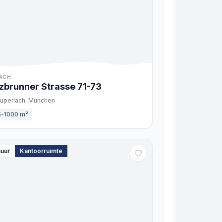
ACH
zbrunner Strasse
71-73
uperlach,
München
5-1000 m²
huur
Kantoorruimte