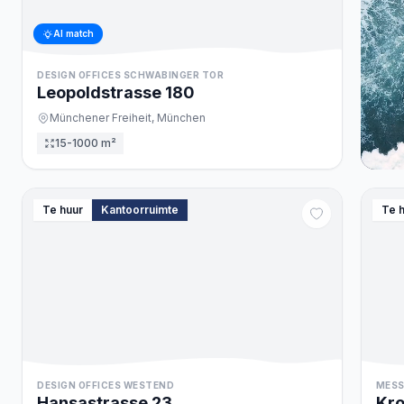
AI match
DESIGN OFFICES SCHWABINGER TOR
Leopoldstrasse
180
Münchener Freiheit,
München
15-1000 m²
Te huur
Kantoorruimte
Te 
DESIGN OFFICES WESTEND
MESS
Hansastrasse
23
Kro