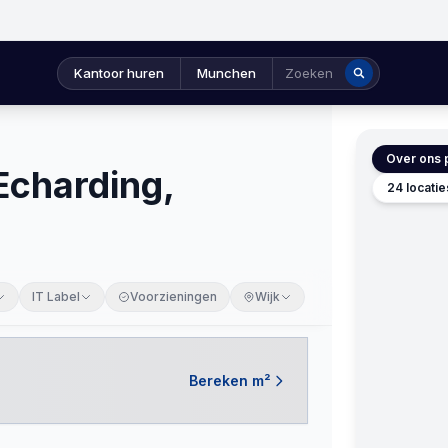
Kantoor huren
Munchen
Zoeken
Over ons p
Echarding,
24 locati
IT Label
Voorzieningen
Wijk
Bereken m²