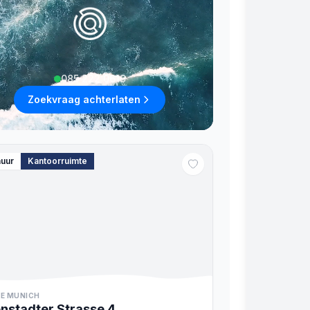
085 222 0619
Zoekvraag achterlaten
huur
Kantoorruimte
E MUNICH
nstadter Strasse
4