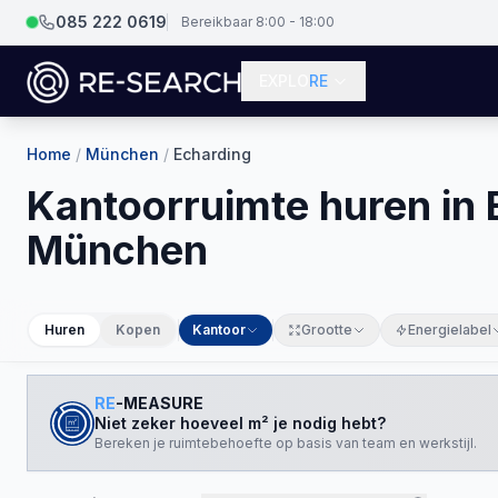
085 222 0619
Bereikbaar 8:00 - 18:00
EXPLO
RE
Home
/
München
/
Echarding
Kantoorruimte huren in 
München
Huren
Kopen
Kantoor
Grootte
Energielabel
RE
-MEASURE
Niet zeker hoeveel m² je nodig hebt?
Bereken je ruimtebehoefte op basis van team en werkstijl.