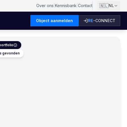
🇳🇱
Over ons
|
Kennisbank
|
Contact
NL
Object aanmelden
RE
-CONNECT
ortfolio
es gevonden