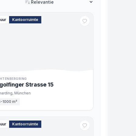
Sorteren
huur
Kantoorruimte
HTENBERGRING
golfinger Strasse
15
harding,
München
5-1000 m²
huur
Kantoorruimte