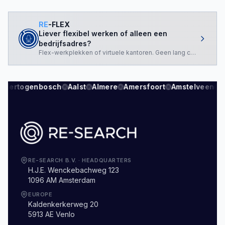
RE
-FLEX
Liever flexibel werken of alleen een
bedrijfsadres?
Flex-werkplekken of virtuele kantoren. Geen lang contract nod
s-Hertogenbosch
Aalst
Almere
Amersfoort
Amstelveen
A
RE-SEARCH B.V.
·
HEADQUARTERS
H.J.E. Wenckebachweg 123
1096 AM Amsterdam
EUROPE
Kaldenkerkerweg 20
5913 AE Venlo