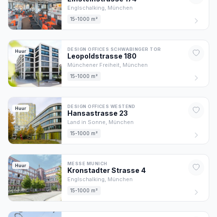
Englschalking,
München
15-1000 m²
DESIGN OFFICES SCHWABINGER TOR
Huur
Leopoldstrasse
180
Münchener Freiheit,
München
15-1000 m²
DESIGN OFFICES WESTEND
Huur
Hansastrasse
23
Land in Sonne,
München
15-1000 m²
MESSE MUNICH
Huur
Kronstadter Strasse
4
Englschalking,
München
15-1000 m²