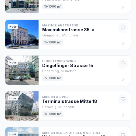
15-1000 m²
MAXIMILIANSTRASSE
Huur
Maximilianstrasse
35
-a
Graggenau,
München
15-1000 m²
LEUCHTENBERGRING
Huur
Dingolfinger Strasse
15
Echarding,
München
15-1000 m²
MUNICH AIRPORT
Huur
Terminalstrasse Mitte
18
Schwaig,
München
15-1000 m²
MUNICH DESIGN OFFICES MACHEREI
Huur