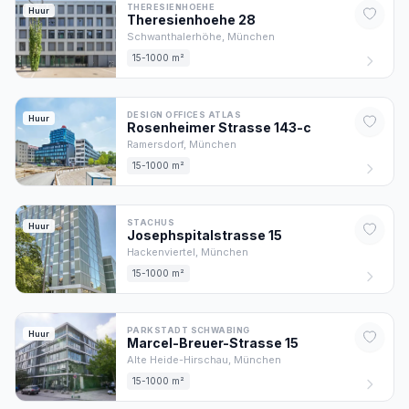
THERESIENHOEHE
Huur
Theresienhoehe
28
Schwanthalerhöhe,
München
15-1000 m²
DESIGN OFFICES ATLAS
Huur
Rosenheimer Strasse
143
-c
Ramersdorf,
München
15-1000 m²
STACHUS
Huur
Josephspitalstrasse
15
Hackenviertel,
München
15-1000 m²
PARKSTADT SCHWABING
Huur
Marcel-Breuer-Strasse
15
Alte Heide-Hirschau,
München
15-1000 m²