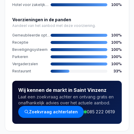
Hotel voor zakelijke gasten nabij
100
%
Voorzieningen in de panden
Aandeel van het aanbod met deze voorziening.
Gemeubileerde opties
100
%
Receptie
100
%
Beveiligingsysteem
100
%
Parkeren
100
%
Vergaderzalen
100
%
Restaurant
33
%
Wij kennen de markt in Saint Vinzenz
Laat een zoekvraag achter en ontvang gratis en
onafhankelijk advies over het actuele aanbod.
Zoekvraag achterlaten
085 222 0619