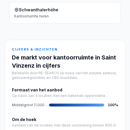
Schwanthalerhöhe
Kantoorruimte
huren
CIJFERS & INZICHTEN
De markt voor kantoorruimte in Saint
Vinzenz in cijfers
Berekend door RE-SEARCH op basis van het actuele aanbod,
gebouwregistraties en CBS-buurtdata.
Formaat van het aanbod
Op basis van 3 locaties met een bekende oppervlakte.
Middelgroot (1.000 - 5.000 m²)
100
%
Om de hoek
Aandeel van de locaties met deze voorziening binnen 800 m.