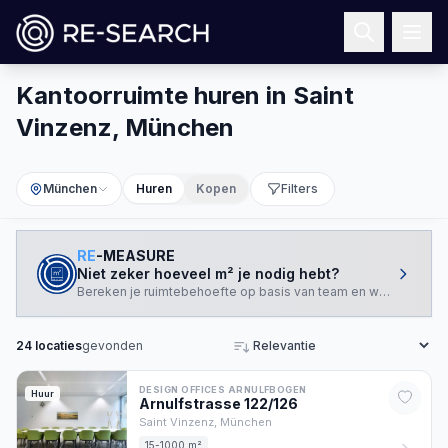
Kantoorruimte huren in Saint
Vinzenz, München
München
Huren
Kopen
Filters
RE
-MEASURE
Niet zeker hoeveel m² je nodig hebt?
Bereken je ruimtebehoefte op basis van team en werkstijl.
24
locaties
gevonden
Sorteren
DESIGN OFFICES ARNULFBOGEN
Huur
Arnulfstrasse
122/126
Saint Vinzenz,
München
15-1000 m²