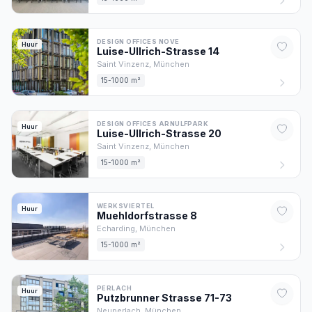
DESIGN OFFICES NOVE
Huur
Luise-Ullrich-Strasse
14
Saint Vinzenz,
München
15-1000 m²
DESIGN OFFICES ARNULFPARK
Huur
Luise-Ullrich-Strasse
20
Saint Vinzenz,
München
15-1000 m²
WERKSVIERTEL
Huur
Muehldorfstrasse
8
Echarding,
München
15-1000 m²
PERLACH
Huur
Putzbrunner Strasse
71-73
Neuperlach,
München