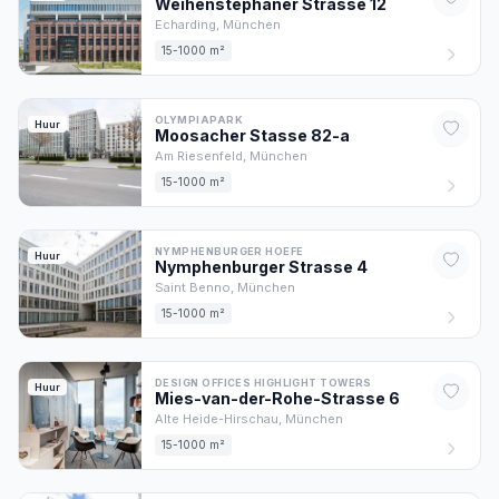
Weihenstephaner Strasse
12
Echarding,
München
15-1000 m²
OLYMPIAPARK
Huur
Moosacher Stasse
82
-a
Am Riesenfeld,
München
15-1000 m²
NYMPHENBURGER HOEFE
Huur
Nymphenburger Strasse
4
Saint Benno,
München
15-1000 m²
DESIGN OFFICES HIGHLIGHT TOWERS
Huur
Mies-van-der-Rohe-Strasse
6
Alte Heide-Hirschau,
München
15-1000 m²