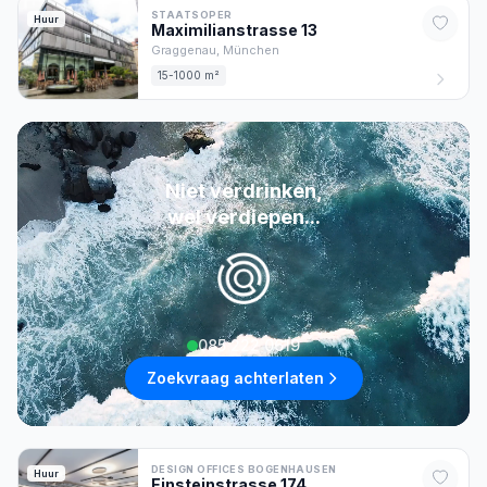
STAATSOPER
Huur
Maximilianstrasse
13
Graggenau,
München
15-1000 m²
Niet verdrinken,
wel verdiepen...
085 222 0619
Zoekvraag achterlaten
DESIGN OFFICES BOGENHAUSEN
Huur
Einsteinstrasse
174