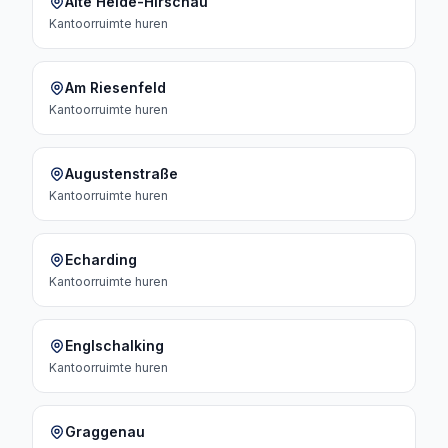
Alte Heide-Hirschau
Kantoorruimte
huren
Am Riesenfeld
Kantoorruimte
huren
Augustenstraße
Kantoorruimte
huren
Echarding
Kantoorruimte
huren
Englschalking
Kantoorruimte
huren
Graggenau