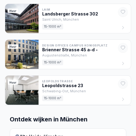
LAIM
Huur
Landsberger Strasse
302
Saint Ulrich,
München
15-1000 m²
DESIGN OFFICES CAMPUS KONIGSPLATZ
Huur
Brienner Strasse 45 a-d
-
Augustenstraße,
München
15-1000 m²
LEOPOLDSTRASSE
Huur
Leopoldstrasse
23
Schwabing-Ost,
München
15-1000 m²
Ontdek wijken in München