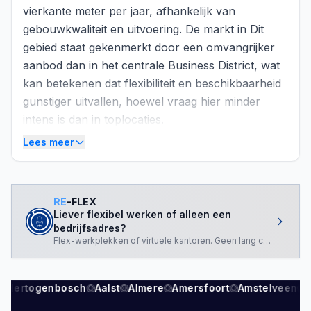
vierkante meter per jaar, afhankelijk van
gebouwkwaliteit en uitvoering. De markt in Dit
gebied staat gekenmerkt door een omvangrijker
aanbod dan in het centrale Business District, wat
kan betekenen dat flexibiliteit en beschikbaarheid
gunstiger uitvallen, hoewel vraag hier minder
intens is dan in toplocaties.
Lees meer
Marktcontext
Den Haag beleeft een consolidatiefase.
In het
eerste kwartaal van 2026 groeide de opname
RE
-FLEX
Liever flexibel werken of alleen een
kantoorruimte van 16.300 naar 20.300 m²
,
bedrijfsadres?
ondersteund door bewegingen in het bestaande
Flex-werkplekken of virtuele kantoren. Geen lang contract nod
kantorengebied. Tegelijkertijd kent de
kantorenmarkt in Nederland een structurele
s-Hertogenbosch
Aalst
Almere
Amersfoort
Amstelveen
A
tweedeling: toplocaties met goede openbaar
vervoer ondersteuning zijn zeer gewild, terwijl