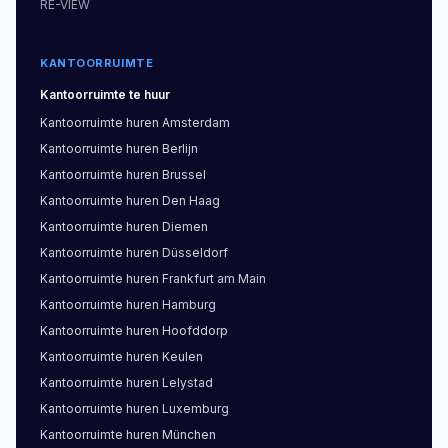
Hollands Spoor. De wijk herbergt supermarkten,
RE-VIEW
restaurants en recreatie rond de Laakhaven zelf,
wat aantrekkingskracht geeft voor medewerkers
KANTOORRUIMTE
die hybride werken combineren met
Kantoorruimte
te huur
kantoordagen.
Kantoorruimte
huren
Amsterdam
Kantoorruimte
huren
Berlijn
Voordelen van huren in Laakhaven-
Kantoorruimte
huren
Brussel
West
Kantoorruimte
huren
Den Haag
Kantoorruimte in Laakhaven-West biedt bedrijven
Kantoorruimte
huren
Diemen
een balans tussen betaalbaarheid en
Kantoorruimte
huren
Düsseldorf
functionaliteit. De wijk is compleet vernieuwd met
Kantoorruimte
huren
Frankfurt am Main
moderne kantoren en woningbouw, veel
Kantoorruimte
huren
Hamburg
gebouwen hebben hoog energielabel. Omdat
Kantoorruimte
huren
Hoofddorp
huurdersdemand hier minder concentreren dan in
Kantoorruimte
huren
Keulen
het stadscentrum, hebben eigenaren meer
Kantoorruimte
huren
Lelystad
flexibiliteit rond huurtermijnen en aanpassingen
Kantoorruimte
huren
Luxemburg
aan bedrijfsspecifieke behoeften. Dit kan voordelig
Kantoorruimte
huren
München