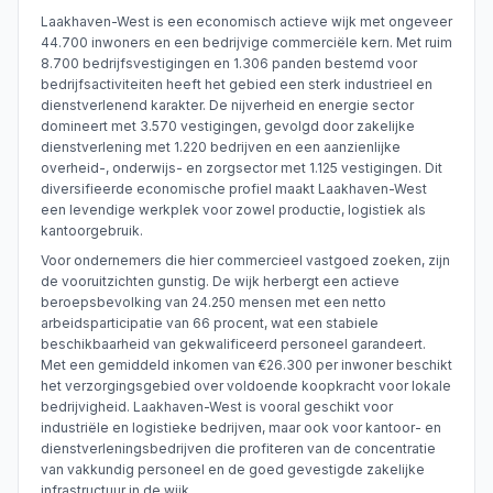
Laakhaven-West is een economisch actieve wijk met ongeveer
44.700 inwoners en een bedrijvige commerciële kern. Met ruim
8.700 bedrijfsvestigingen en 1.306 panden bestemd voor
bedrijfsactiviteiten heeft het gebied een sterk industrieel en
dienstverlenend karakter. De nijverheid en energie sector
domineert met 3.570 vestigingen, gevolgd door zakelijke
dienstverlening met 1.220 bedrijven en een aanzienlijke
overheid-, onderwijs- en zorgsector met 1.125 vestigingen. Dit
diversifieerde economische profiel maakt Laakhaven-West
een levendige werkplek voor zowel productie, logistiek als
kantoorgebruik.
Voor ondernemers die hier commercieel vastgoed zoeken, zijn
de vooruitzichten gunstig. De wijk herbergt een actieve
beroepsbevolking van 24.250 mensen met een netto
arbeidsparticipatie van 66 procent, wat een stabiele
beschikbaarheid van gekwalificeerd personeel garandeert.
Met een gemiddeld inkomen van €26.300 per inwoner beschikt
het verzorgingsgebied over voldoende koopkracht voor lokale
bedrijvigheid. Laakhaven-West is vooral geschikt voor
industriële en logistieke bedrijven, maar ook voor kantoor- en
dienstverleningsbedrijven die profiteren van de concentratie
van vakkundig personeel en de goed gevestigde zakelijke
infrastructuur in de wijk.