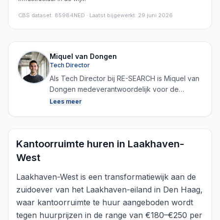
CBS dataset
:
85984NED
· Laatst bijgewerkt: 29 juni 2026
Miquel van Dongen
Tech Director
Als Tech Director bij RE-SEARCH is Miquel van
Dongen medeverantwoordelijk voor de
ontwikkeling van het platform en het
Lees meer
verzamelen, structureren en analyseren van
data. Door technologie en vastgoedkennis te
combineren zorgt hij ervoor dat RE-SEARCH
Kantoorruimte huren in Laakhaven-
continu betrouwbare en actuele marktdata kan
genereren.
West
Laakhaven-West is een transformatiewijk aan de
zuidoever van het Laakhaven-eiland in Den Haag,
waar kantoorruimte te huur aangeboden wordt
tegen huurprijzen in de range van €180–€250 per