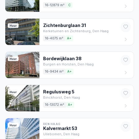
16-12879 m²
C
Zichtenburglaan
31
Huur
Kerketuinen en Zichtenburg,
Den Haag
16-4075 m²
A+
Bordewijklaan
38
Huur
Burgen en Horsten,
Den Haag
16-9434 m²
A+
Regulusweg
5
Huur
Binckhorst,
Den Haag
16-13072 m²
A+
DEN HAAG
Huur
Kalvermarkt
53
Uilebomen,
Den Haag