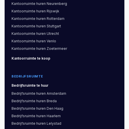
zijn voor snelgroeiende bedrijven of nieuwe
Kantoorruimte
huren
Neurenberg
vestigingen die adaptieve ruimte willen.
Kantoorruimte
huren
Rijswijk
Kantoorruimte
huren
Rotterdam
Vraag het actuele aanbod van beschikbare
Kantoorruimte
huren
Stuttgart
kantoorruimte in Laakhaven-West aan bij het team
Kantoorruimte
huren
Utrecht
van RE-SEARCH voor een vrijblijvend overzicht
Kantoorruimte
huren
Venlo
gemaximaliseerd naar jouw locatie- en
Kantoorruimte
huren
Zoetermeer
groottewensen.
Kantoorruimte
te koop
BEDRIJFSRUIMTE
Bedrijfsruimte
te huur
Bedrijfsruimte
huren
Amsterdam
Bedrijfsruimte
huren
Breda
Bedrijfsruimte
huren
Den Haag
Bedrijfsruimte
huren
Haarlem
Bedrijfsruimte
huren
Lelystad