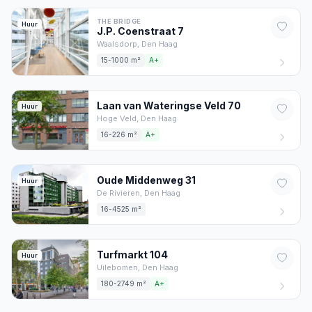
THE BRIDGE
Huur
J.P. Coenstraat
7
Waalsdorp,
Den Haag
15-1000 m²
A+
Laan van Wateringse Veld
70
Huur
Hoge Veld,
Den Haag
16-226 m²
A+
Oude Middenweg
31
Huur
De Rivieren,
Den Haag
16-4525 m²
Turfmarkt
104
Huur
Uilebomen,
Den Haag
180-2749 m²
A+