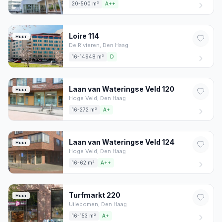
20-500 m²
A++
Loire
114
Huur
De Rivieren,
Den Haag
16-14948 m²
D
Laan van Wateringse Veld
120
Huur
Hoge Veld,
Den Haag
16-272 m²
A+
Laan van Wateringse Veld
124
Huur
Hoge Veld,
Den Haag
16-62 m²
A++
Turfmarkt
220
Huur
Uilebomen,
Den Haag
16-153 m²
A+