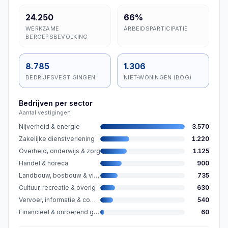
24.250
66%
WERKZAME
ARBEIDSPARTICIPATIE
BEROEPSBEVOLKING
8.785
1.306
BEDRIJFSVESTIGINGEN
NIET-WONINGEN (BOG)
Bedrijven per sector
Aantal vestigingen
Nijverheid & energie
3.570
Zakelijke dienstverlening
1.220
Overheid, onderwijs & zorg
1.125
Handel & horeca
900
Landbouw, bosbouw & visserij
735
Cultuur, recreatie & overig
630
Vervoer, informatie & communicatie
540
Financieel & onroerend goed
60