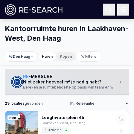
Kantoorruimte huren in Laakhaven-
West, Den Haag
Den Haag
Huren
Kopen
Filters
RE
-MEASURE
Niet zeker hoeveel m² je nodig hebt?
Bereken je ruimtebehoefte op basis van team en werkstijl.
29
locaties
gevonden
Sorteren
Leeghwaterplein
45
Huur
Laakhaven-West,
Den Haag
16-4292 m²
C