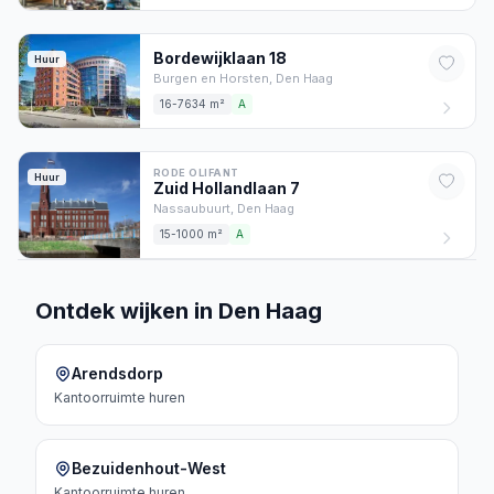
Bordewijklaan
18
Huur
Burgen en Horsten,
Den Haag
16-7634 m²
A
RODE OLIFANT
Huur
Zuid Hollandlaan
7
Nassaubuurt,
Den Haag
15-1000 m²
A
Ontdek wijken in Den Haag
Arendsdorp
Kantoorruimte
huren
Bezuidenhout-West
Kantoorruimte
huren