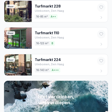
Turfmarkt
228
Huur
Uilebomen,
Den Haag
16-85 m²
A++
Turfmarkt
110
Huur
Uilebomen,
Den Haag
16-123 m²
B
Turfmarkt
224
Huur
Uilebomen,
Den Haag
16-143 m²
A+++
Niet verdrinken,
wel verdiepen...