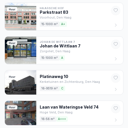
HAAGSCHE HOF
Huur
Parkstraat
83
Voorhout,
Den Haag
15-1000 m²
A+
JOHAN DE WITTLAAN 7
Huur
Johan de Wittlaan
7
Zorgvliet,
Den Haag
15-1000 m²
A
Platinaweg
10
Huur
Kerketuinen en Zichtenburg,
Den Haag
16-9519 m²
C
Laan van Wateringse Veld
74
Huur
Hoge Veld,
Den Haag
16-56 m²
A+++