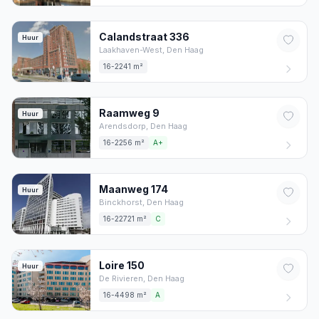
Calandstraat
336
Huur
Laakhaven-West,
Den Haag
16-2241 m²
Raamweg
9
Huur
Arendsdorp,
Den Haag
16-2256 m²
A+
Maanweg
174
Huur
Binckhorst,
Den Haag
16-22721 m²
C
Loire
150
Huur
De Rivieren,
Den Haag
16-4498 m²
A