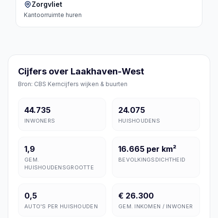
Zorgvliet
Kantoorruimte
huren
Cijfers over Laakhaven-West
Bron: CBS Kerncijfers wijken & buurten
44.735
24.075
INWONERS
HUISHOUDENS
1,9
16.665 per km²
GEM.
BEVOLKINGSDICHTHEID
HUISHOUDENSGROOTTE
0,5
€ 26.300
AUTO'S PER HUISHOUDEN
GEM. INKOMEN / INWONER