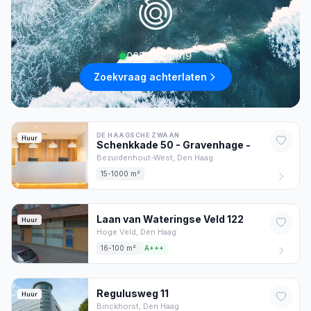
085 222 0619
Zoekvraag achterlaten
DE HAAGSCHE ZWAAN
Huur
Schenkkade 50 - Gravenhage
-
Bezuidenhout-West,
Den Haag
15-1000 m²
Laan van Wateringse Veld
122
Huur
Hoge Veld,
Den Haag
16-100 m²
A+++
Regulusweg
11
Huur
Binckhorst,
Den Haag