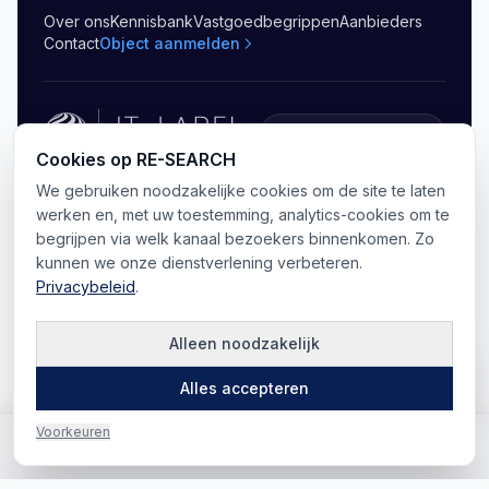
Over ons
Kennisbank
Vastgoedbegrippen
Aanbieders
Contact
Object aanmelden
5.0
(
20
)
Cookies op RE-SEARCH
We gebruiken noodzakelijke cookies om de site te laten
©
2026
RE-SEARCH B.V.
.
Alle rechten voorbehouden
Privacy
Algemene voorwaarden
Sitemap
werken en, met uw toestemming, analytics-cookies om te
Cookie-voorkeuren
begrijpen via welk kanaal bezoekers binnenkomen. Zo
kunnen we onze dienstverlening verbeteren.
Privacybeleid
.
Alleen noodzakelijk
Kaart
Alles accepteren
Voorkeuren
Vragen? Bel ons direct
Bel ons